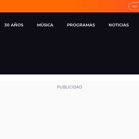
Ver
30 AÑOS
MÚSICA
PROGRAMAS
NOTICIAS
LOCAL DE ENSAYO
CUERPOS
FAMOSOS
EUROPA FM
ESPECIALES
CINE Y TEL
ESTRENOS
ME PONES
VIRALES
CONCIERTOS
LOCUTORES EUROPA
FM
ESTILO DE 
NOVEDADES
MUSICALES
ENTREVISTAS
REMEMBER EUROPA
FM