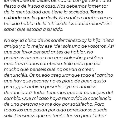
lamentarse de beber, de hablar con gente en una
fiesta o de ir sola a casa. Nos debemos lamentar
de la mentalidad que tiene la sociedad.
Tened
cuidado con lo que decís.
No sabéis cuantas veces
he oído hablar de la "chica de los sanfermines" sin
saber que estaba a su lado.
No soy 'la chica de los sanfermines'.
Soy la hija, nieta
amiga y a lo mejor ese "de" sois uno de vosotros. Así
que por favor pensad antes de hablar. No
podemos bromear con una violación y está en
nuestras manos cambiarlo. Solo pido que por
mucho que penséis que no os van a creer,
denunciéis. Os puedo asegurar que todo el camino
que hay que recorrer no es plato de buen gusto
pero, ¿qué hubiera pasado si yo no hubiese
denunciado? Todos tenemos que ser partícipes del
cambio. Que mi caso haya removido la conciencia
de una persona yo me doy por satisfecha. Para
todos los que pasan por algo parecido: se puede
salir. Pensaréis que no tenéis fuerza para luchar