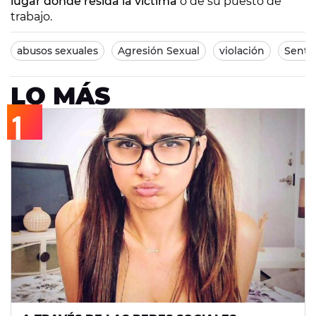
lugar donde resida la víctima
o de su puesto de
trabajo.
abusos sexuales
Agresión Sexual
violación
Sente
LO MÁS