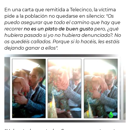
En una carta que remitida a Telecinco, la víctima
pide a la población no quedarse en silencio:
"Os
puedo asegurar que todo el camino que hay que
recorrer
no es un plato de buen gusto
pero, ¿qué
hubiera pasado si yo no hubiera denunciado?. No
os quedéis callados. Porque si lo hacéis, les estáis
dejando ganar a ellos".
Con el título
'De victima a superviviente y de ahí a
mujer valiente'
, esta es la carta íntegra: