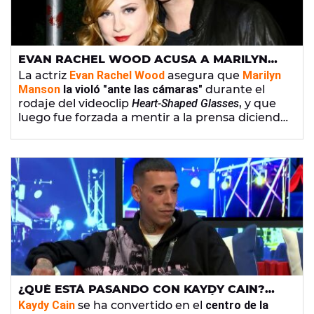
EVAN RACHEL WOOD ACUSA A MARILYN
MANSON DE VIOLARLA EN EL RODAJE DEL
La actriz
Evan Rachel Wood
asegura que
Marilyn
VIDEOCLIP 'HEART-SHAPED GLASSES'
Manson
la violó "ante las cámaras"
durante el
rodaje del videoclip
Heart-Shaped Glasses
, y que
luego fue forzada a mentir a la prensa diciendo
que no fue sexo real.
¿QUÉ ESTÁ PASANDO CON KAYDY CAIN?
LAS ACUSACIONES DE VIOLACIÓN Y LA
Kaydy Cain
se ha convertido en el
centro de la
RESPUESTA DEL RAPERO