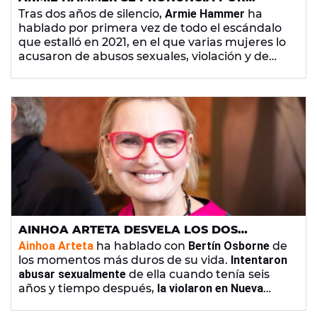
PRIMERA VEZ SOBRE LAS ACUSACIONES DE
Tras dos años de silencio,
Armie Hammer
ha
ABUSOS SEXUALES Y CANIBALISMO: "FUI UN
hablado por primera vez de todo el escándalo
CABRÓN Y UN EGOÍSTA"
que estalló en 2021, en el que varias mujeres lo
acusaron de abusos sexuales, violación y de
canibalismo.
AINHOA ARTETA DESVELA LOS DOS
ABUSOS SEXUALES QUE HAN MARCADO SU
Ainhoa Arteta
ha hablado con
Bertín Osborne
de
VIDA: "ME VIOLARON"
los momentos más duros de su vida.
Intentaron
abusar sexualmente
de ella cuando tenía seis
años y tiempo después,
la violaron en Nueva
York.