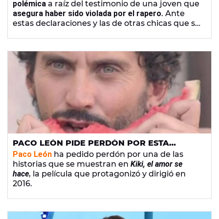
polémica
a raíz del testimonio de una joven que
asegura haber sido violada por el rapero
. Ante
estas declaraciones y las de otras chicas que se
han sumado de forma anónima contando sus
experiencias con el cantante, Kaydy
no ha
dudado en responder
con un comunicado
desmintiendo todos estos hechos.
PACO LEÓN PIDE PERDÓN POR ESTA
ESCENA DE 'KIKI, EL AMOR SE HACE': "ME
Paco León
ha pedido perdón por una de las
AVERGÜENZO DE ELLO"
historias que se muestran en
Kiki, el amor se
hace
, la película que protagonizó y dirigió en
2016.