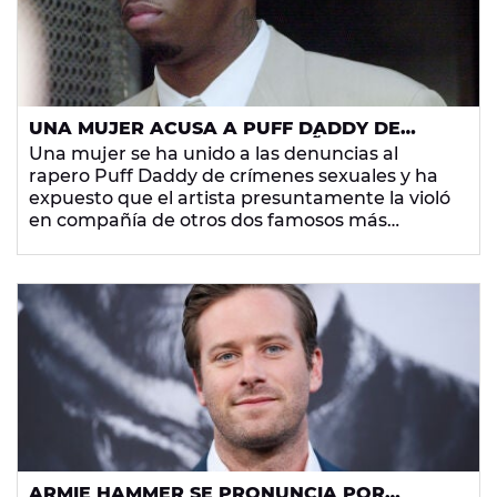
UNA MUJER ACUSA A PUFF DADDY DE
HABERLA VIOLADO CON 13 AÑOS EN
Una mujer se ha unido a las denuncias al
PRESENCIA DE OTROS "DOS FAMOSOS"
rapero Puff Daddy de crímenes sexuales y ha
expuesto que el artista presuntamente la violó
en compañía de otros dos famosos más
cuando ella tenía 13 años.
ARMIE HAMMER SE PRONUNCIA POR