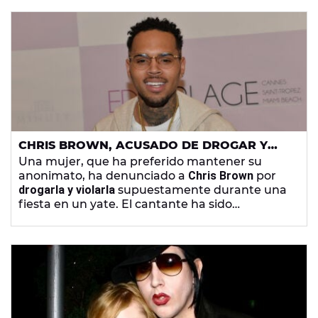
CHRIS BROWN, ACUSADO DE DROGAR Y
VIOLAR A UNA MUJER EN UNA FIESTA EN
Una mujer, que ha preferido mantener su
MIAMI
anonimato, ha denunciado a
Chris Brown
por
drogarla y violarla
supuestamente durante una
fiesta en un yate. El cantante ha sido
demandado por 20 millones de dólares
.