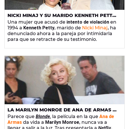
NICKI MINAJ Y SU MARIDO KENNETH PETTY,
DEMANDADOS POR ACOSO EN NUEVA
Una mujer que acusó de
intento de violación
en
YORK
1994 a
Kenneth Petty
, marido de
Nicki Minaj
, ha
denunciado ahora a la pareja por intimidarla
para que se retracte de su testimonio.
LA MARILYN MONROE DE ANA DE ARMAS SE
RETRASA POR INCLUIR VIOLACIÓN Y SEXO
Parece que
Blonde,
la película en la que
Ana de
EXPLÍCITO EN SUS ESCENAS
Armas
da vida a
Marilyn Monroe
, nunca va a
llegar a salir a la luz. Tras presentarla a
Netflix
,