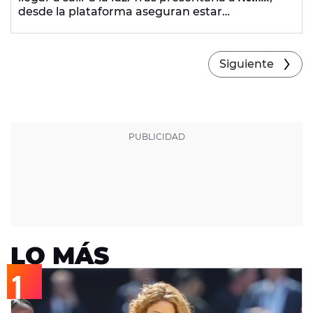
desde la plataforma aseguran estar
"horrorizados"
por una
escena de violación
y
otras de
sexo completamente explícito
.
Siguiente
LO MÁS