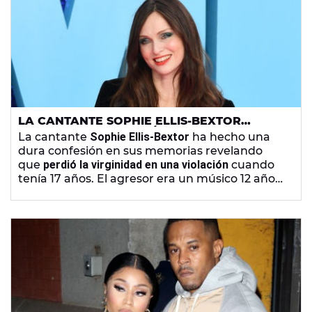
LA CANTANTE SOPHIE ELLIS-BEXTOR
CONFIESA QUE PERDIÓ LA VIRGINIDAD EN
La cantante
Sophie Ellis-Bextor
ha hecho una
UNA VIOLACIÓN
dura confesión en sus memorias revelando
que
perdió la virginidad en una violación
cuando
tenía 17 años. El agresor era un músico 12 años
mayor que ella.