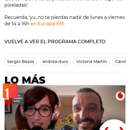
pixeladas!
Recuerda, 'yu, no te pierdas nada' de lunes a viernes
de 14 a 16h
en Europa FM.
VUELVE A VER EL PROGRAMA COMPLETO
Sergio Bezos
andrea duro
Victoria Martín
Carolin
LO MÁS