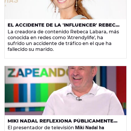
EL ACCIDENTE DE LA 'INFLUENCER' REBECA
LABARA (ATRENDYLIFE): LAS CAUSAS Y EL
La creadora de contenido Rebeca Labara, más
FALLECIMIENTO DE SU MARIDO
conocida en redes como 'Atrendylife', ha
sufrido un accidente de tráfico en el que ha
fallecido su marido.
MIKI NADAL REFLEXIONA PÚBLICAMENTE
TRAS SUFRIR UN GRAVE ACCIDENTE
El presentador de televisión
Miki Nadal ha