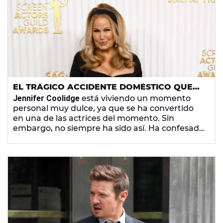
EL TRÁGICO ACCIDENTE DOMÉSTICO QUE
CASI LE CUESTA LA VIDA A JENNIFER
Jennifer Coolidge
está viviendo un momento
COOLIDGE
personal muy dulce, ya que se ha convertido
en una de las actrices del momento. Sin
embargo, no siempre ha sido así. Ha confesado
que sufrió un peligroso accidente en su casa
que casi le cuesta la vida.