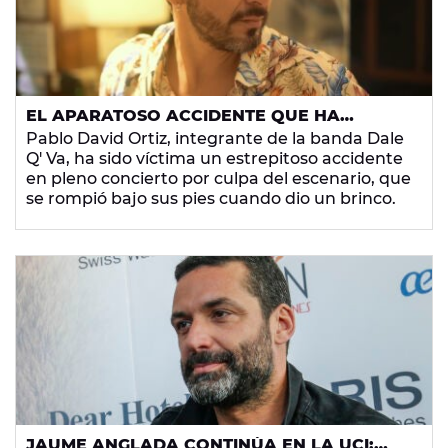
EL APARATOSO ACCIDENTE QUE HA
SUFRIDO EL CANTANTE PABLO DAVID ORTIZ
Pablo David Ortiz, integrante de la banda Dale
AL DESPRENDERSE EL ESCENARIO EN
Q' Va, ha sido víctima un estrepitoso accidente
PLENO CONCIERTO
en pleno concierto por culpa del escenario, que
se rompió bajo sus pies cuando dio un brinco.
JAUME ANGLADA CONTINÚA EN LA UCI: