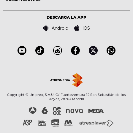
Locutores Europa FM
Estilo de vida
Política de privacidad
Virales
Advertencia legal
Tecnología
DESCARGA LA APP
Política de cookies
Famosos
Bases de concursos
Android
iOS
Accesibilidad
Configuración de la privacidad
Copyright © Uniprex, S.A.U. C/ Fuerteventura 12 San Sebastián de los
Reyes, 28703 Madrid