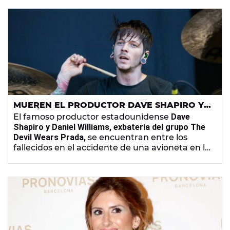
MUEREN EL PRODUCTOR DAVE SHAPIRO Y
EL MÚSICO DANIEL WILLIAMS EN
El famoso productor estadounidense
Dave
ACCIDENTE DE AVIONETA
Shapiro y Daniel Williams, exbatería del grupo The
Devil Wears Prada,
se encuentran entre los
fallecidos en el accidente de una avioneta en la
que viajaban seis personas registrado ayer en
San Diego (California), según medios locales.