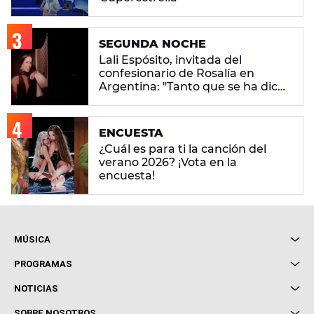
SEGUNDA NOCHE
Lali Espósito, invitada del
confesionario de Rosalía en
Argentina: "Tanto que se ha dicho
del pueblo argentino... Mira que
fui generosa"
ENCUESTA
¿Cuál es para ti la canción del
verano 2026? ¡Vota en la
encuesta!
MÚSICA
Local de Ensayo Europa FM
PROGRAMAS
Entrevistas
Cuerpos especiales
NOTICIAS
Conciertos
Me pones
Novedades
Cine y Televisión
SOBRE NOSOTROS