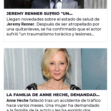
JEREMY RENNER SUFRIÓ "UN
TRAUMATISMO TORÁCICO Y LESIONES
Llegan novedades sobre el estado de salud de
ORTOPÉDICAS" TRAS SER ATROPELLADO
Jeremy Renner
. Después de ser atropellado por
POR UN QUITANIEVES
una quitanieves, se ha confirmado que el actor
sufrió "un traumatismo torácico y lesiones
ortopédicas".
LA FAMILIA DE ANNE HECHE, DEMANDADA
POR EL ACCIDENTE QUE LE COSTÓ LA VIDA
Anne Heche
falleció tras un accidente de tráfico
A LA ACTRIZ
hace varios meses. Una mujer ha demandado
a la familia de la actriz y les ha exigido dos