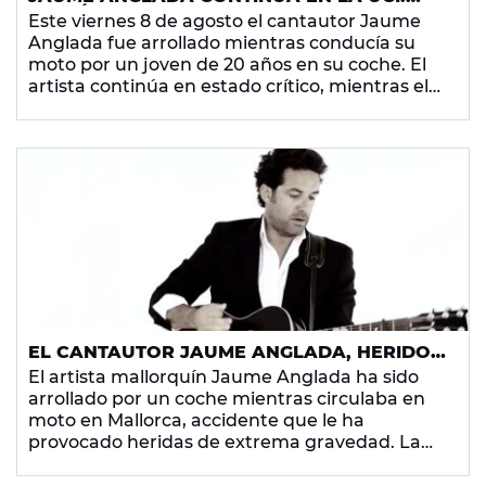
PRISIÓN PROVISIONAL PARA EL JOVEN
Este viernes 8 de agosto el cantautor Jaume
DETENIDO POR ATROPELLO
Anglada fue arrollado mientras conducía su
moto por un joven de 20 años en su coche. El
artista continúa en estado crítico, mientras el
detenido cumplirá prisión provisional.
EL CANTAUTOR JAUME ANGLADA, HERIDO
MUY GRAVE TRAS SUFRIR UN ACCIDENTE DE
El artista mallorquín Jaume Anglada ha sido
TRÁFICO
arrollado por un coche mientras circulaba en
moto en Mallorca, accidente que le ha
provocado heridas de extrema gravedad. La
víctima sido inmediatamente evacuada al
Hospital Universitario Son Espases.