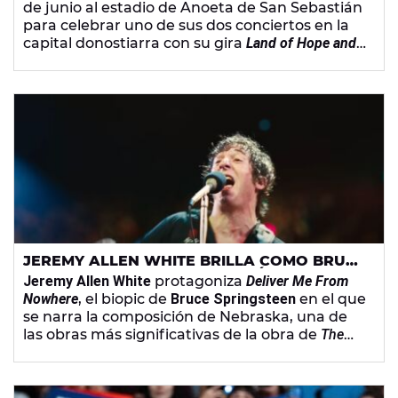
de junio al estadio de Anoeta de San Sebastián
para celebrar uno de sus dos conciertos en la
capital donostiarra con su gira
Land of Hope and
Dreams
. Durante el espectáculo, el
estadounidense ha lanzado varias críticas a
Donald Trump, quien llegó a decir que el artista
no tiene talento.
JEREMY ALLEN WHITE BRILLA COMO BRUCE
SPRINSTEEN EN EL PRIMER TRÁILER DE
Jeremy Allen White
protagoniza
Deliver Me From
'DELIVER ME FROM NOWHERE'
Nowhere
, el biopic de
Bruce Springsteen
en el que
se narra la composición de Nebraska, una de
las obras más significativas de la obra de
The
Boss
y que supuso todo un hito en cultura
musical del momento.