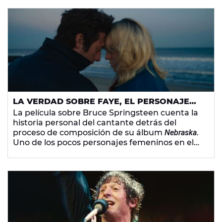
LA VERDAD SOBRE FAYE, EL PERSONAJE
FEMENINO DEL BIOPIC DE BRUCE
La película sobre Bruce Springsteen cuenta la
SPRINGSTEEN
historia personal del cantante detrás del
proceso de composición de su álbum
Nebraska
.
Uno de los pocos personajes femeninos en el
biopic es
Faye Romano
, con quien
the Boss
mantiene una historia de amor.