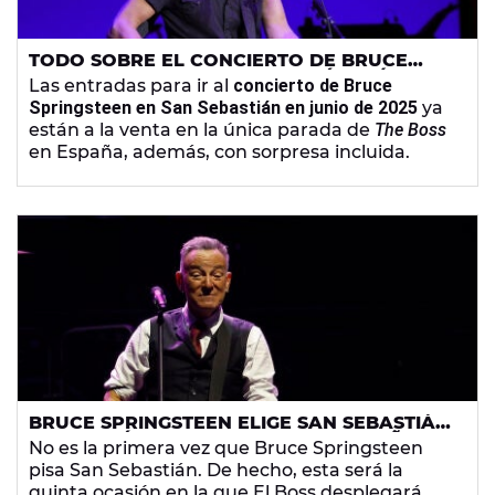
TODO SOBRE EL CONCIERTO DE BRUCE
SPRINGSTEEN DE SAN SEBASTIÁN: CÓMO Y
Las entradas para ir al
concierto de Bruce
DÓNDE COMPRAR LAS ENTRADAS
Springsteen en San Sebastián en junio de 2025
ya
están a la venta en la única parada de
The Boss
en España, además, con sorpresa incluida.
BRUCE SPRINGSTEEN ELIGE SAN SEBASTIÁN
PARA SU ÚNICO CONCIERTO EN ESPAÑA EN
No es la primera vez que Bruce Springsteen
2025: FECHA Y CUÁNDO COMPRAR LAS
pisa San Sebastián. De hecho, esta será la
ENTRADAS
quinta ocasión en la que El Boss desplegará