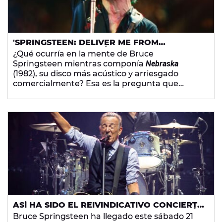
'SPRINGSTEEN: DELIVER ME FROM
NOWHERE': UNA PELÍCULA CONVENCIONAL
¿Qué ocurría en la mente de Bruce
SOBRE UN ÁLBUM ATÍPICO
Springsteen mientras componía
Nebraska
(1982), su disco más acústico y arriesgado
comercialmente? Esa es la pregunta que
responde
Springsteen: Deliver Me From Nowhere
, la
película dirigida por Scott Cooper que no
consigue la misma complejidad artística que el
disco al que rinde homenaje.
ASÍ HA SIDO EL REIVINDICATIVO CONCIERTO
DE BRUCE SPRINGSTEEN EN SAN SEBASTIÁN
Bruce Springsteen ha llegado este sábado 21
CON DARDOS A DONALD TRUMP