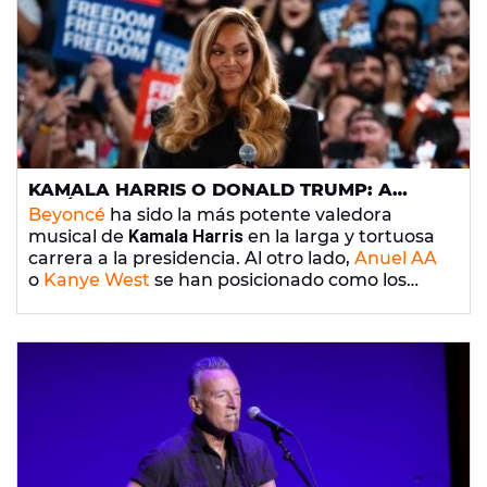
KAMALA HARRIS O DONALD TRUMP: A
QUIÉN VOTAN LAS GRANDES ESTRELLAS DE
Beyoncé
ha sido la más potente valedora
LA MÚSICA
musical de
Kamala Harris
en la larga y tortuosa
carrera a la presidencia. Al otro lado,
Anuel AA
o
Kanye West
se han posicionado como los
grandes defensores de los impulsos
autoritarios de Trump. Pero han sido muchos
más los artistas que han saltado al 'ring' de la
campaña pidiendo el voto para su candidato
preferido, aunque los hay, como
Nicky Jam
,
que al final se han arrepentido.