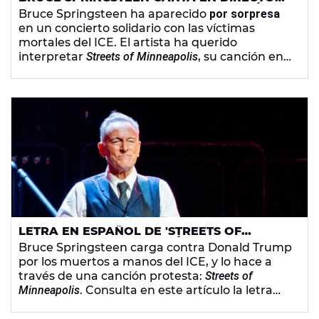
'STREETS OF MINNEAPOLIS', SU CANCIÓN
Bruce Springsteen ha aparecido
por sorpresa
CONTRA EL ICE
en un concierto solidario con las víctimas
mortales del ICE. El artista ha querido
interpretar
Streets of Minneapolis
, su canción en
contra de lo ocurrido y de las políticas
migratorias de Donald Trump.
LETRA EN ESPAÑOL DE 'STREETS OF
MINNEAPOLIS', LA CANCIÓN DE BRUCE
Bruce Springsteen carga contra Donald Trump
SPRINGSTEEN CONTRA EL ICE
por los muertos a manos del ICE, y lo hace a
través de una canción protesta:
Streets of
Minneapolis
. Consulta en este artículo la letra
traducida al español.