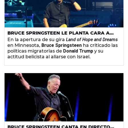
BRUCE SPRINGSTEEN LE PLANTA CARA A
TRUMP EN EL INICIO DE SU GIRA EN
En la apertura de su gira
Land of Hope and Dreams
MINEÁPOLIS
en Minnesota,
Bruce Springsteen
ha criticado las
políticas migratorias de
Donald Trump
y su
actitud belicista al aliarse con Israel.
BRUCE SPRINGSTEEN CANTA EN DIRECTO