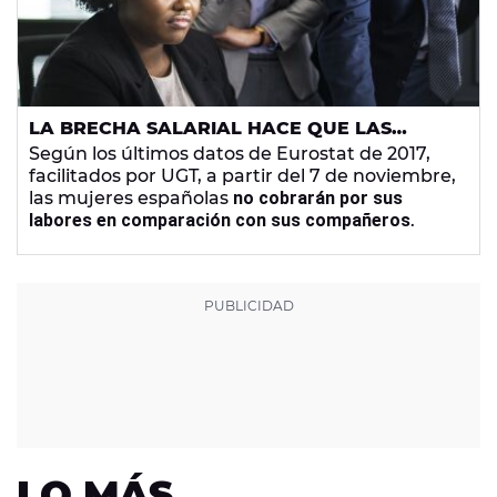
LA BRECHA SALARIAL HACE QUE LAS
MUJERES TRABAJEN "GRATIS" A PARTIR DEL
Según los últimos datos de Eurostat de 2017,
7 DE NOVIEMBRE
facilitados por UGT, a partir del 7 de noviembre,
las mujeres españolas
no cobrarán por sus
labores en comparación con sus compañeros
.
LO MÁS