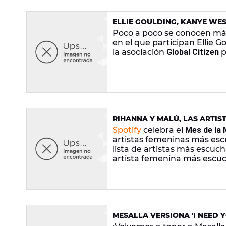
ELLIE GOULDING, KANYE WE
POBREZA EN EL MUNDO
Poco a poco se conocen má
en el que participan Ellie G
la asociación
Global Citizen
p
RIHANNA Y MALÚ, LAS ARTIS
Spotify
celebra el
Mes de la 
artistas femeninas más esc
lista de artistas más escuch
artista femenina más escu
MESALLA VERSIONA 'I NEED Y