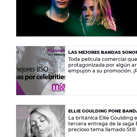
LAS MEJORES BANDAS SONOR
Toda película comercial qu
protagonizada por algún ar
empujón a su promoción. ¡
ELLIE GOULDING PONE BAND
CON 'STILL FALLING FOR YOU'
La británica Ellie Goulding
tercera entrega de la saga 
precioso tema llamado Still 