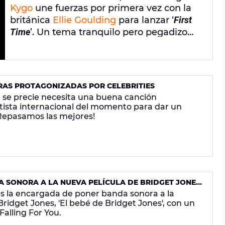
Kygo
une fuerzas por primera vez con la
británica
Ellie Goulding
para lanzar ‘
First
Time
’. Un tema tranquilo pero pegadizo
que sigue la estela de colaboraciones de
lujo como su anterior single con Selena
Gomez. ¿Les irá igual de bien a Kygo y
Ellie con ‘
First Time
’?
AS PROTAGONIZADAS POR CELEBRITIES
e se precie necesita una buena canción
tista internacional del momento para dar un
Repasamos las mejores!
A SONORA A LA NUEVA PELÍCULA DE BRIDGET JONES
 es la encargada de poner banda sonora a la
Bridget Jones, 'El bebé de Bridget Jones', con un
Falling For You.