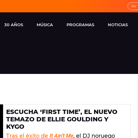
Ver
30 AÑOS
MÚSICA
PROGRAMAS
NOTICIAS
LOCAL DE ENSAYO
CUERPOS
FAMOSOS
EUROPA FM
ESPECIALES
CINE Y TEL
ESTRENOS
ME PONES
VIRALES
CONCIERTOS
LOCUTORES EUROPA
FM
ESTILO DE 
NOVEDADES
MUSICALES
ESCUCHA ‘FIRST TIME’, EL NUEVO
ENTREVISTAS
TEMAZO DE ELLIE GOULDING Y
REMEMBER EUROPA
KYGO
FM
Tras el éxito de
It Ain't Me
, el DJ noruego