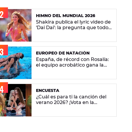
HIMNO DEL MUNDIAL 2026
Shakira publica el lyric video de
'Dai Dai': la pregunta que todos
se hacen sobre la versión en
español
EUROPEO DE NATACIÓN
España, de récord con Rosalía:
el equipo acrobático gana la
plata con 'Berghain' y consigue
la mayor nota de impresión
artística
ENCUESTA
¿Cuál es para ti la canción del
verano 2026? ¡Vota en la
encuesta!