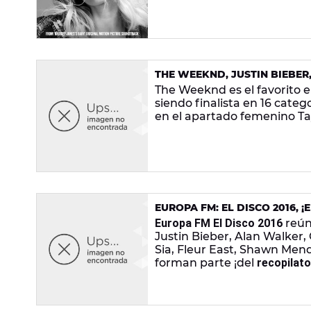
THE WEEKND, JUSTIN BIEBER
BILLBOARD MUSIC AWARDS
The Weeknd es el favorito e
siendo finalista en 16 categ
en el apartado femenino Tayl
EUROPA FM: EL DISCO 2016, 
Europa FM El Disco 2016
reún
Justin Bieber, Alan Walker,
Sia, Fleur East, Shawn Mende
forman parte ¡del
recopilato