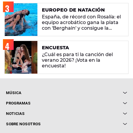
EUROPEO DE NATACIÓN
España, de récord con Rosalía: el
equipo acrobático gana la plata
con 'Berghain' y consigue la
mayor nota de impresión artística
ENCUESTA
¿Cuál es para ti la canción del
verano 2026? ¡Vota en la
encuesta!
MÚSICA
Local de Ensayo Europa FM
PROGRAMAS
Entrevistas
Cuerpos especiales
NOTICIAS
Conciertos
Me pones
Novedades
Cine y Televisión
SOBRE NOSOTROS
Locutores Europa FM
Estilo de vida
Política de privacidad