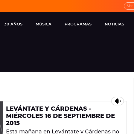
Ver
30 AÑOS
MÚSICA
PROGRAMAS
NOTICIAS
LOCAL DE ENSAYO
CUERPOS
FAMOSOS
EUROPA FM
ESPECIALES
CINE Y TEL
ESTRENOS
ME PONES
VIRALES
CONCIERTOS
LOCUTORES EUROPA
FM
ESTILO DE 
NOVEDADES
MUSICALES
LEVÁNTATE Y CÁRDENAS -
ENTREVISTAS
MIÉRCOLES 16 DE SEPTIEMBRE DE
REMEMBER EUROPA
2015
FM
Esta mañana en Levántate y Cárdenas no