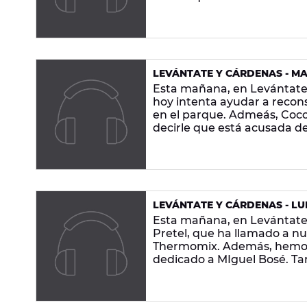
pierdas la nueva versión qu
curiosas y la mejor música,
LEVÁNTATE Y CÁRDENAS - MAR
Esta mañana, en Levántate 
hoy intenta ayudar a recons
en el parque. Admeás, Coco
decirle que está acusada de
pierdas la nueva versión qu
curiosas y la mejor música,
LEVÁNTATE Y CÁRDENAS - LUN
Esta mañana, en Levántat
Pretel, que ha llamado a n
Thermomix. Además, hemos
dedicado a MIguel Bosé. Tam
mejor música, ¡en Europa F