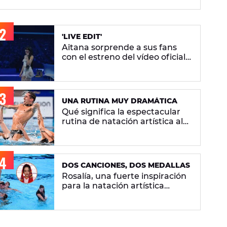
artística
'LIVE EDIT'
Aitana sorprende a sus fans
con el estreno del vídeo oficial
de 'Superestrella'
UNA RUTINA MUY DRAMÁTICA
Qué significa la espectacular
rutina de natación artística al
ritmo de 'Berghain' de Rosalía
DOS CANCIONES, DOS MEDALLAS
Rosalía, una fuerte inspiración
para la natación artística
española: "La llevamos en la
sangre"