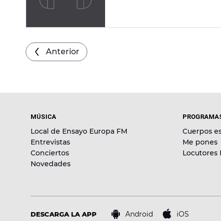
música, ¡en Europa FM!
Anterior
MÚSICA
PROGRAMA
Local de Ensayo Europa FM
Cuerpos es
Entrevistas
Me pones
Conciertos
Locutores
Novedades
Android
iOS
DESCARGA LA APP