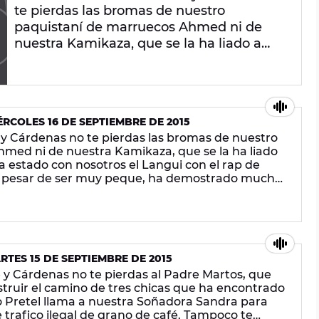
te pierdas las bromas de nuestro
paquistaní de marruecos Ahmed ni de
nuestra Kamikaza, que se la ha liado a
nuestro Soñador David. Ha estado con
nosotros el Langui con el rap de Nerea,
una Soñadora que a pesar de ser muy
peque, ha demostrado mucho talento.
RCOLES 16 DE SEPTIEMBRE DE 2015
Tampoco te pierdas las noticias más
y Cárdenas no te pierdas las bromas de nuestro
curiosas y la mejor música, ¡en Europa
med ni de nuestra Kamikaza, que se la ha liado
FM!
 estado con nosotros el Langui con el rap de
 pesar de ser muy peque, ha demostrado mucho
 las noticias más curiosas y la mejor música, ¡en
TES 15 DE SEPTIEMBRE DE 2015
y Cárdenas no te pierdas al Padre Martos, que
truir el camino de tres chicas que ha encontrado
 Pretel llama a nuestra Soñadora Sandra para
 trafico ilegal de grano de café. Tampoco te