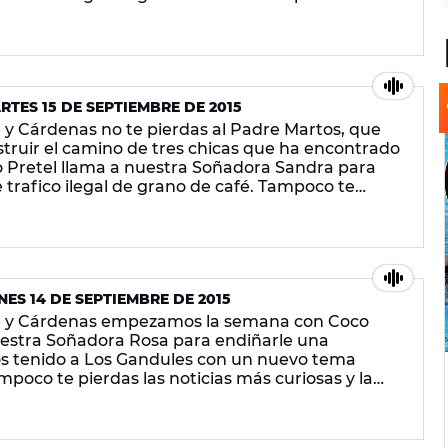
e Mesalla tiene de David Guetta, las noticias más
 ¡en Europa FM!
TES 15 DE SEPTIEMBRE DE 2015
y Cárdenas no te pierdas al Padre Martos, que
truir el camino de tres chicas que ha encontrado
 Pretel llama a nuestra Soñadora Sandra para
 trafico ilegal de grano de café. Tampoco te
e Mesalla tiene de David Guetta, las noticias más
 ¡en Europa FM!
ES 14 DE SEPTIEMBRE DE 2015
e y Cárdenas empezamos la semana con Coco
uestra Soñadora Rosa para endiñarle una
 tenido a Los Gandules con un nuevo tema
poco te pierdas las noticias más curiosas y la
M!