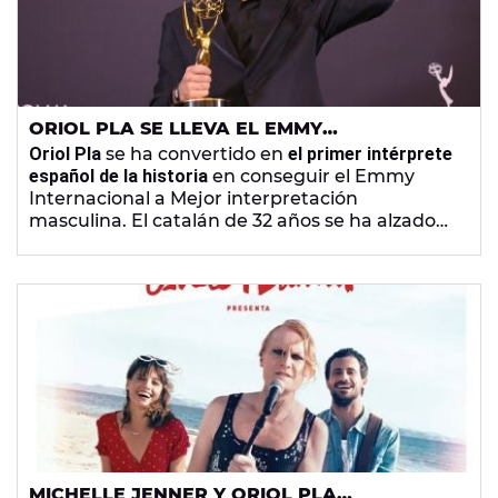
ORIOL PLA SE LLEVA EL EMMY
INTERNACIONAL A MEJOR ACTOR POR LA
Oriol Pla
se ha convertido en
el primer intérprete
SERIE 'YO, ADICTO'
español de la historia
en conseguir el Emmy
Internacional a Mejor interpretación
masculina. El catalán de 32 años se ha alzado
con el premio por su interpretación en la serie
Yo, adicto
, basada en el libro de
Javier Giner.
"
Mereces vivir en voz alta, orgullosamente y
maravillosamente", le dijo en su discurso.
MICHELLE JENNER Y ORIOL PLA