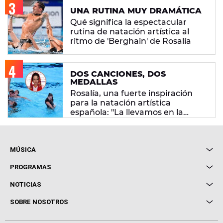
UNA RUTINA MUY DRAMÁTICA
Qué significa la espectacular
rutina de natación artística al
ritmo de 'Berghain' de Rosalía
DOS CANCIONES, DOS
MEDALLAS
Rosalía, una fuerte inspiración
para la natación artística
española: "La llevamos en la
sangre"
MÚSICA
Local de Ensayo Europa FM
PROGRAMAS
Entrevistas
Cuerpos especiales
NOTICIAS
Conciertos
Me pones
Novedades
Cine y Televisión
SOBRE NOSOTROS
Locutores Europa FM
Estilo de vida
Política de privacidad
Virales