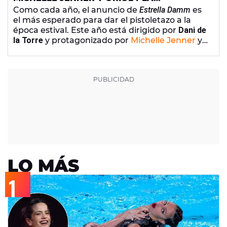
PROTAGONIZAN UN MUSICAL PARA EL
Como cada año, el anuncio de
Estrella Damm
es
NUEVO ANUNCIO DE ESTRELLA DAMM
el más esperado para dar el pistoletazo a la
época estival. Este año está dirigido por
Dani de
la Torre
y protagonizado por
Michelle Jenner
y
Oriol Pla
, que demuestran sus dotes musicales
repasando todas las canciones de anuncios
anteriores.
LO MÁS