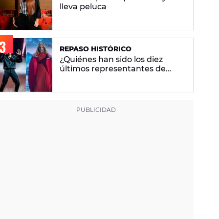
lleva peluca
REPASO HISTÓRICO
¿Quiénes han sido los diez
últimos representantes de
España en Eurovisión y en qué
puesto han quedado?