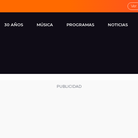
Ver
30 AÑOS
MÚSICA
PROGRAMAS
NOTICIAS
LOCAL DE ENSAYO
CUERPOS
FAMOSOS
EUROPA FM
ESPECIALES
CINE Y TEL
ESTRENOS
ME PONES
VIRALES
CONCIERTOS
LOCUTORES EUROPA
FM
ESTILO DE 
NOVEDADES
MUSICALES
ENTREVISTAS
REMEMBER EUROPA
FM