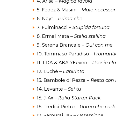
4. Arisa –
Magica favola
5. Fedez & Masini –
Male necessar
6. Nayt –
Prima che
7. Fulminacci –
Stupida fortuna
8. Ermal Meta –
Stella stellina
9. Serena Brancale –
Qui con me
10. Tommaso Paradiso –
I romanti
11. LDA & AKA 7Eeven –
Poesie cl
12. Luchè –
Labirinto
13. Bambole di Pezza –
Resta con
14. Levante –
Sei tu
15. J-Ax –
Italia Starter Pack
16. Tredici Pietro –
Uomo che cad
17. Samurai Jay –
Ossessione