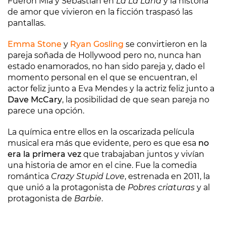
Fueron Mia y Sebastián en
La La Land
y la historia
de amor que vivieron en la ficción traspasó las
pantallas.
Emma Stone
y
Ryan Gosling
se convirtieron en la
pareja soñada de Hollywood pero no, nunca han
estado enamorados, no han sido pareja y, dado el
momento personal en el que se encuentran, el
actor feliz junto a Eva Mendes y la actriz feliz junto a
Dave McCary
, la posibilidad de que sean pareja no
parece una opción.
La química entre ellos en la oscarizada película
musical era más que evidente, pero es que esa
no
era la primera vez
que trabajaban juntos y vivían
una historia de amor en el cine. Fue la comedia
romántica
Crazy Stupid Love
, estrenada en 2011, la
que unió a la protagonista de
Pobres criaturas
y al
protagonista de
Barbie
.