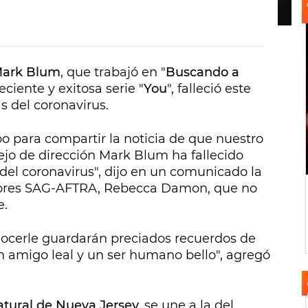
ark Blum
, que trabajó en "
Buscando a
reciente y exitosa serie "
You
", falleció este
s del coronavirus.
bo para compartir la noticia de que nuestro
jo de dirección Mark Blum ha fallecido
el coronavirus", dijo en un comunicado la
ctores SAG-AFTRA, Rebecca Damon, que no
e.
nocerle guardarán preciados recuerdos de
n amigo leal y un ser humano bello", agregó
atural de Nueva Jersey,
se une a la del