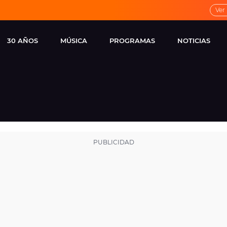
Ver
30 AÑOS
MÚSICA
PROGRAMAS
NOTICIAS
LOCAL DE ENSAYO
CUERPOS
FAMOSOS
EUROPA FM
ESPECIALES
CINE Y TEL
ESTRENOS
ME PONES
VIRALES
CONCIERTOS
LOCUTORES EUROPA
FM
ESTILO DE 
NOVEDADES
MUSICALES
ENTREVISTAS
REMEMBER EUROPA
FM