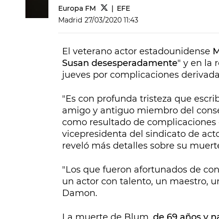
Europa FM
EFE
Madrid
27/03/2020 11:43
El veterano actor estadounidense
M
Susan desesperadamente
" y en la 
jueves por complicaciones derivada
"Es con profunda tristeza que escri
amigo y antiguo miembro del conse
como resultado de complicaciones d
vicepresidenta del sindicato de a
reveló más detalles sobre su muert
"Los que fueron afortunados de co
un actor con talento, un maestro, u
Damon.
La muerte de Blum,
de 69 años y n