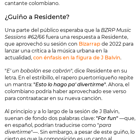
cantante colombiano.
¿Guiño a Residente?
Una parte del público esperaba que la
BZRP Music
Sessions #62/66
fuera una respuesta a Residente,
que aprovechó su sesión con
Bizarrap
de 2022 para
lanzar una crítica a la música urbana en la
actualidad,
con énfasis en la figura de J Balvin
.
"
E' un bobolón ese cabrón
", dice Residente en su
letra. En el estribillo, el rapero puertorriqueño repite
un mantra:
"
Esto lo hago pa' divertirme
"
. Ahora, el
colombiano podría haber aprovechado ese verso
para contraatacar en su nueva canción.
Al principio y a lo largo de la sesión de J Balvin,
suenan de fondo dos palabras clave:
"
For fun
"
—que,
en español, podrían traducirse como "
para
divertirme
"—. Sin embargo, a pesar de este guiño, lo
cierto es que la composición es un canto al