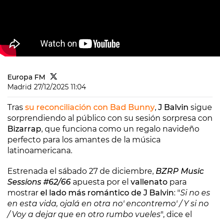
Europa FM
Madrid
27/12/2025 11:04
Tras
su reconciliación con Bad Bunny
,
J Balvin
sigue
sorprendiendo al público con su sesión sorpresa con
Bizarrap
, que funciona como un regalo navideño
perfecto para los amantes de la música
latinoamericana.
Estrenada el sábado 27 de diciembre,
BZRP Music
Sessions #62/66
apuesta por el
vallenato
para
mostrar
el lado más romántico de J Balvin
: "
Si no es
en esta vida, ojalá en otra no' encontremo' / Y si no
/ Voy a dejar que en otro rumbo vueles
", dice el