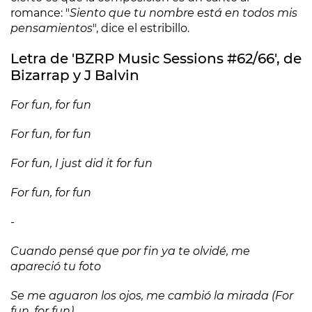
romance: "
Siento que tu nombre está en todos mis
pensamientos
", dice el estribillo.
Letra de 'BZRP Music Sessions #62/66', de
Bizarrap y J Balvin
For fun, for fun
For fun, for fun
For fun, I just did it for fun
For fun, for fun
-
Cuando pensé que por fin ya te olvidé, me
apareció tu foto
Se me aguaron los ojos, me cambió la mirada (For
fun, for fun)