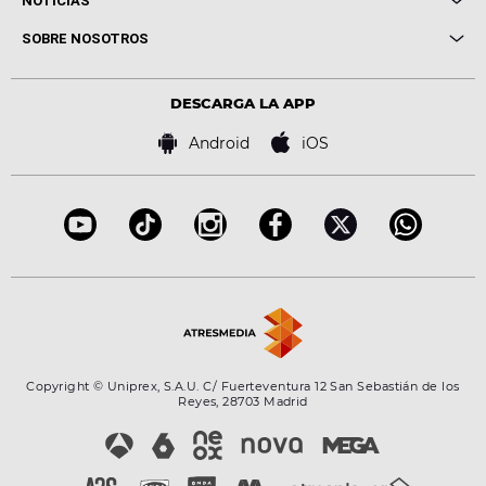
NOTICIAS
Conciertos
Me pones
Novedades
Cine y Televisión
SOBRE NOSOTROS
Locutores Europa FM
Estilo de vida
Política de privacidad
Virales
Advertencia legal
Tecnología
DESCARGA LA APP
Política de cookies
Famosos
Bases de concursos
Android
iOS
Accesibilidad
Configuración de la privacidad
Copyright © Uniprex, S.A.U. C/ Fuerteventura 12 San Sebastián de los
Reyes, 28703 Madrid