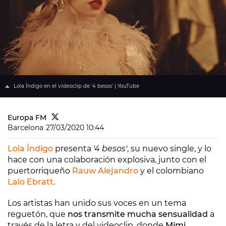
Lola Índigo en el videoclip de '4 besos' | YouTube
Europa FM
Barcelona
27/03/2020 10:44
Lola Índigo
presenta
'4 besos'
, su nuevo single, y lo
hace con una colaboración explosiva, junto con el
puertorriqueño
Rauw Alejandro
y el colombiano
Lalo Ebratt
.
Los artistas han unido sus voces en un tema
reguetón, que
nos transmite mucha sensualidad
a
través de la letra y del videoclip, donde
Mimi