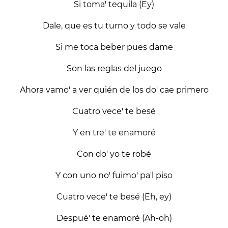
Si toma' tequila (Ey)
Dale, que es tu turno y todo se vale
Si me toca beber pues dame
Son las reglas del juego
Ahora vamo' a ver quién de los do' cae primero
Cuatro vece' te besé
Y en tre' te enamoré
Con do' yo te robé
Y con uno no' fuimo' pa'l piso
Cuatro vece' te besé (Eh, ey)
Despué' te enamoré (Ah-oh)