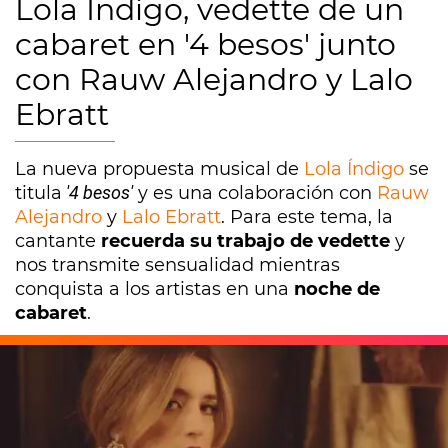
Lola Índigo, vedette de un
cabaret en '4 besos' junto
con Rauw Alejandro y Lalo
Ebratt
La nueva propuesta musical de
Lola Índigo
se
titula
'4 besos'
y es una colaboración con
Rauw
Alejandro
y
Lalo Ebratt
. Para este tema, la
cantante
recuerda su trabajo de vedette
y
nos transmite sensualidad mientras
conquista a los artistas en una
noche de
cabaret
.