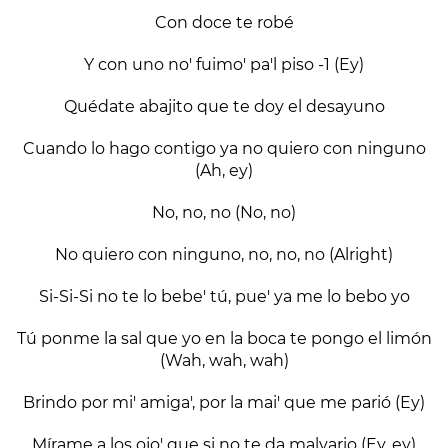
Con doce te robé
Y con uno no' fuimo' pa'l piso -1 (Ey)
Quédate abajito que te doy el desayuno
Cuando lo hago contigo ya no quiero con ninguno
(Ah, ey)
No, no, no (No, no)
No quiero con ninguno, no, no, no (Alright)
Si-Si-Si no te lo bebe' tú, pue' ya me lo bebo yo
Tú ponme la sal que yo en la boca te pongo el limón
(Wah, wah, wah)
Brindo por mi' amiga', por la mai' que me parió (Ey)
Mírame a los ojo' que si no te da malvario (Ey, ey)