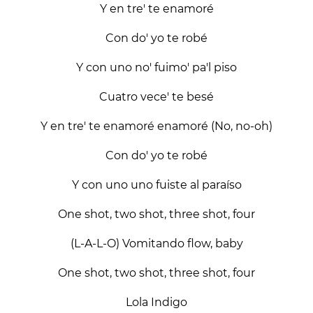
Y en tre' te enamoré
Con do' yo te robé
Y con uno no' fuimo' pa'l piso
Cuatro vece' te besé
Y en tre' te enamoré enamoré (No, no-oh)
Con do' yo te robé
Y con uno uno fuiste al paraíso
One shot, two shot, three shot, four
(L-A-L-O) Vomitando flow, baby
One shot, two shot, three shot, four
Lola Indigo