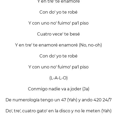
Y en tre' te enamoré
Con do' yo te robé
Y con uno no' fuimo' pa'l piso
Cuatro vece' te besé
Y en tre' te enamoré enamoré (No, no-oh)
Con do' yo te robé
Y con uno no' fuimo' pa'l piso
(L-A-L-O)
Conmigo nadie va a joder (Ja)
De numerología tengo un 47 (Yah) y ando 420 24/7
Do', tre', cuatro gato' en la disco y no le meten (Yah)