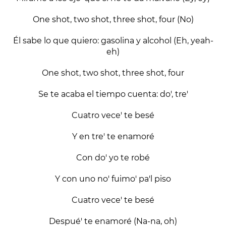
One shot, two shot, three shot, four (No)
Él sabe lo que quiero: gasolina y alcohol (Eh, yeah-
eh)
One shot, two shot, three shot, four
Se te acaba el tiempo cuenta: do', tre'
Cuatro vece' te besé
Y en tre' te enamoré
Con do' yo te robé
Y con uno no' fuimo' pa'l piso
Cuatro vece' te besé
Despué' te enamoré (Na-na, oh)