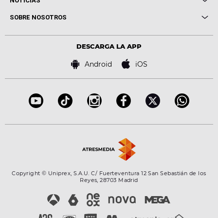
NOTICIAS
Conciertos
Me pones
Novedades
Cine y Televisión
SOBRE NOSOTROS
Locutores Europa FM
Estilo de vida
Política de privacidad
Virales
Advertencia legal
Tecnología
DESCARGA LA APP
Política de cookies
Famosos
Bases de concursos
Android
iOS
Accesibilidad
Configuración de la privacidad
Copyright © Uniprex, S.A.U. C/ Fuerteventura 12 San Sebastián de los
Reyes, 28703 Madrid