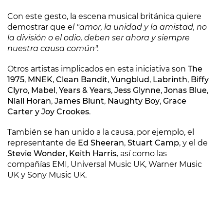
Con este gesto, la escena musical británica quiere
demostrar que e
l "amor, la unidad y la amistad, no
la división o el odio, deben ser ahora y siempre
nuestra causa común".
Otros artistas implicados en esta iniciativa son
The
1975
,
MNEK
,
Clean Bandit
,
Yungblud
,
Labrinth
,
Biffy
Clyro
,
Mabel
,
Years & Years
,
Jess Glynne
,
Jonas Blue
,
Niall Horan
,
James Blunt
,
Naughty Boy
,
Grace
Carter y Joy Crookes
.
También se han unido a la causa, por ejemplo, el
representante de
Ed Sheeran
,
Stuart Camp
, y el de
Stevie Wonder
,
Keith Harris,
así como las
compañías EMI, Universal Music UK, Warner Music
UK y Sony Music UK.