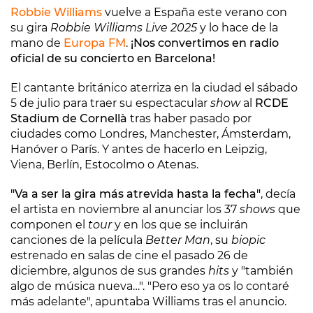
Robbie Williams
vuelve a España este verano con
su gira
Robbie Williams Live 2025
y lo hace de la
mano de
Europa FM
.
¡Nos convertimos en radio
oficial de su concierto en Barcelona!
El cantante británico aterriza en la ciudad el sábado
5 de julio para traer su espectacular
show
al
RCDE
Stadium de Cornellà
tras haber pasado por
ciudades como Londres, Manchester, Ámsterdam,
Hanóver o París. Y antes de hacerlo en Leipzig,
Viena, Berlín, Estocolmo o Atenas.
"Va a ser la gira más atrevida hasta la fecha"
, decía
el artista en noviembre al anunciar los 37
shows
que
componen el
tour
y en los que se incluirán
canciones de la película
Better Man
, su
biopic
estrenado en salas de cine el pasado 26 de
diciembre, algunos de sus grandes
hits
y "también
algo de música nueva…". "Pero eso ya os lo contaré
más adelante", apuntaba Williams tras el anuncio.