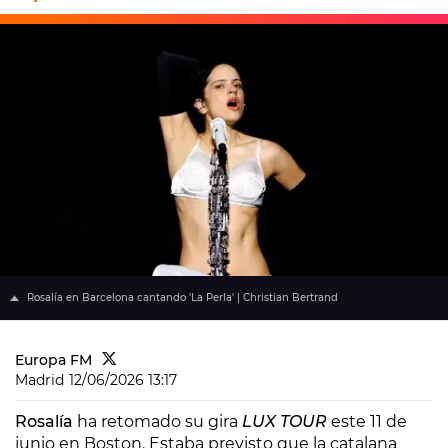
Rosalía en Barcelona cantando 'La Perla' | Christian Bertrand
Europa FM
Madrid
12/06/2026 13:17
Rosalía
ha retomado su gira
LUX TOUR
este 11 de
junio en Boston. Estaba previsto que la catalana