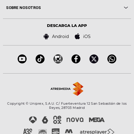
Me pones
Novedades
Cine y Televisión
SOBRE NOSOTROS
Locutores Europa FM
Estilo de vida
Política de privacidad
Virales
Advertencia legal
Tecnología
DESCARGA LA APP
Política de cookies
Famosos
Bases de concursos
Android
iOS
Accesibilidad
Configuración de la privacidad
Copyright © Uniprex, S.A.U. C/ Fuerteventura 12 San Sebastián de los
Reyes, 28703 Madrid