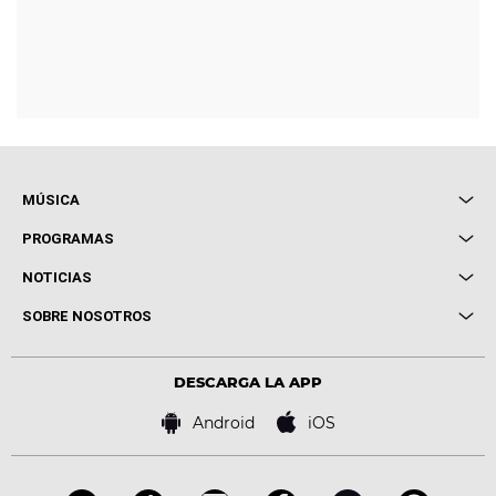
MÚSICA
Local de Ensayo Europa FM
PROGRAMAS
Entrevistas
Cuerpos especiales
NOTICIAS
Conciertos
Me pones
Novedades
Cine y Televisión
SOBRE NOSOTROS
Locutores Europa FM
Estilo de vida
Política de privacidad
Virales
Advertencia legal
Tecnología
DESCARGA LA APP
Política de cookies
Famosos
Bases de concursos
Android
iOS
Accesibilidad
Configuración de la privacidad