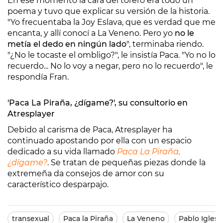
En ese momento la cara del torero era todo un
poema y tuvo que explicar su versión de la historia.
"Yo frecuentaba la Joy Eslava, que es verdad que me
encanta, y allí conocí a La Veneno. Pero yo
no le
metía el dedo en ningún lado
", terminaba riendo.
"¿No le tocaste el ombligo?", le insistía Paca. "Yo no lo
recuerdo... No lo voy a negar, pero no lo recuerdo", le
respondía Fran.
'Paca La Piraña, ¿dígame?', su consultorio en
Atresplayer
Debido al carisma de Paca, Atresplayer ha
continuado apostando por ella con un espacio
dedicado a su vida llamado
Paca La Piraña,
¿dígame?
. Se tratan de pequeñas piezas donde la
extremeña da consejos de amor con su
característico desparpajo.
transexual
Paca la Piraña
La Veneno
Pablo Iglesi