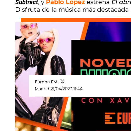
, y
Pablo López
estrena
El ab
Subtract
Disfruta de la música más destacada
Europa FM
Madrid
21/04/2023 11:44
Ed Sheeran
prepara el lanzamient
próximo 5 de mayo, y este viernes 
parte de la lista de
Xavi Alfaro
con
l
la semana
.