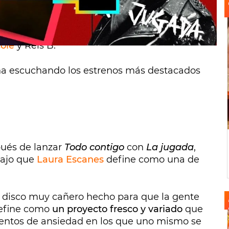
én están de estreno y suman a esta
s. Lo mismo hacen los dúos formados por
cole
y Rels B.
ana escuchando los estrenos más destacados
ués de lanzar
Todo contigo
con
La jugada
,
bajo que
Laura Escanes
define como una de
n disco muy cañero hecho para que la gente
 define como
un proyecto fresco y variado
que
mentos de ansiedad en los que uno mismo se