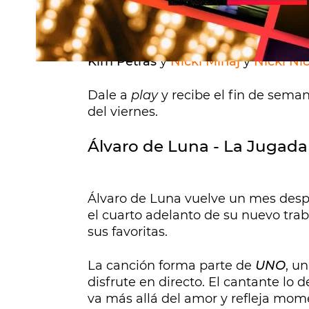
Álvaro de Luna
y
Pablo López
tambi
selección musical sus nuevos tema
Kim Petras
y
Nicki Minaj
y
Nicki Ni
Dale a
play
y recibe el fin de sem
del viernes.
Álvaro de Luna - La Jugada
Álvaro de Luna vuelve un mes desp
el cuarto adelanto de su nuevo tra
sus favoritas.
La canción forma parte de
UNO
, u
disfrute en directo. El cantante lo
va más allá del amor y refleja mo