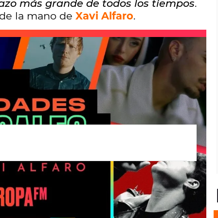
razo más grande de todos los tiempos
.
 de la mano de
Xavi Alfaro
.
o
Subtract
, su nuevo disco que llega el
presenta
Boat,
el nuevo
single
que forma
as novedades musicales más destacadas de