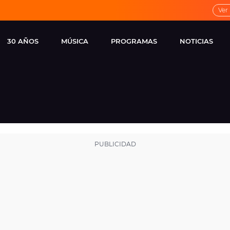
Ver
30 AÑOS
MÚSICA
PROGRAMAS
NOTICIAS
LOCAL DE ENSAYO
CUERPOS
FAMOSOS
EUROPA FM
ESPECIALES
CINE Y TEL
ESTRENOS
ME PONES
VIRALES
CONCIERTOS
LOCUTORES EUROPA
FM
ESTILO DE 
NOVEDADES
MUSICALES
ENTREVISTAS
REMEMBER EUROPA
FM