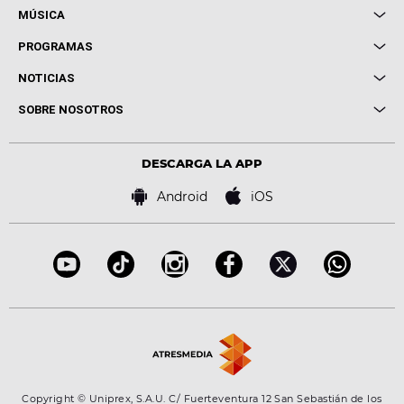
MÚSICA
Local de Ensayo Europa FM
PROGRAMAS
Entrevistas
Cuerpos especiales
NOTICIAS
Conciertos
Me pones
Novedades
Cine y Televisión
SOBRE NOSOTROS
Locutores Europa FM
Estilo de vida
Política de privacidad
Virales
Advertencia legal
Tecnología
DESCARGA LA APP
Política de cookies
Famosos
Bases de concursos
Android
iOS
Accesibilidad
Configuración de la privacidad
Copyright © Uniprex, S.A.U. C/ Fuerteventura 12 San Sebastián de los