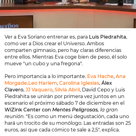
Europa FM
Madrid
15/10/2024 12:03
Ver a Eva Soriano entrenar es, para
Luis Piedrahita
,
como ver a Dios crear el Universo. Ambos
comparten gimnasio, pero hay claras diferencias
entre ellos. Mientras Eva coge bien de peso, él solo
mueve "un cubo y una fregona".
Pero importancia a lo importante.
Eva Hache
,
Ana
Morgade,
Leo Harlem
,
Carolina Iglesias
,
Álex
Clavero
,
JJ Vaquero
,
Silvia Abril
, David Cepo y Luis
Piedrahita se unirán por primera vez juntos en un
escenario el próximo sábado 7 de diciembre en el
WiZink Center con
Mentes Peligrosas,
la gran
reunión.
"Es como un menú degustación, cada uno
hará un trocito de su monólogo. Las entradas son 25
euros, así que cada cómico te sale a 2,5", explica.