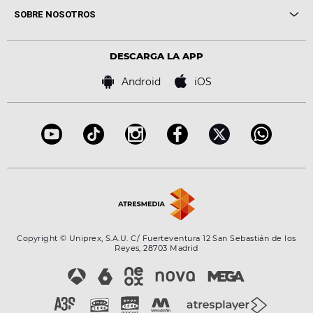
Me pones
Novedades
Cine y Televisión
SOBRE NOSOTROS
Locutores Europa FM
Estilo de vida
Política de privacidad
Virales
Advertencia legal
Tecnología
DESCARGA LA APP
Política de cookies
Famosos
Bases de concursos
Android
iOS
Accesibilidad
Configuración de la privacidad
Copyright © Uniprex, S.A.U. C/ Fuerteventura 12 San Sebastián de los
Reyes, 28703 Madrid