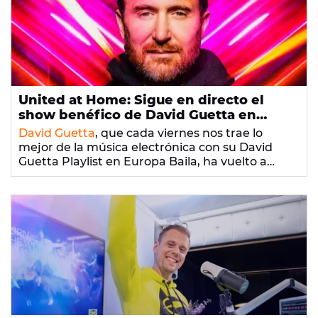
United at Home: Sigue en directo el
show benéfico de David Guetta en
Dubái en europafm.com
David Guetta
, que cada viernes nos trae lo
mejor de la música electrónica con su David
Guetta Playlist en Europa Baila, ha vuelto a
desafiarse a sí mismo y lanza una nueva edición
🔴
United at Home: Así hemos vivido el
de
impresionante show benéfico de David Guetta
United At Home
, esta vez desde helipuerto
del icónico edificio
en Dubái
Burj Al Arab Jumeirah
de
Dubái.