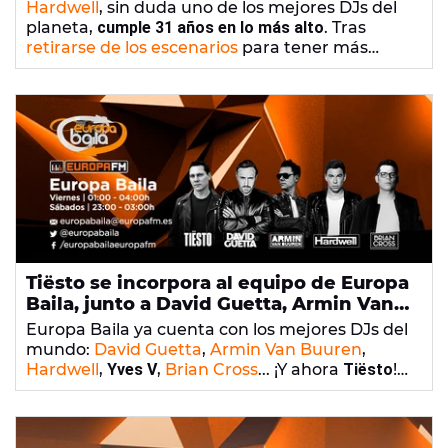
Hardwell
, sin duda uno de los mejores DJs del
planeta,
cumple 31 años en lo más alto
. Tras
retirarse de los escenarios
para tener más
tiempo para su vida personal, el productor no ha
dejado de hacer nueva música. Una muestra de
ello es
'Being Alive'
, su nueva canción para
comenzar el año.
Tiësto se incorpora al equipo de Europa
Baila, junto a David Guetta, Armin Van
Buuren, Hardwell, Yves V y Brian Cross
Europa Baila ya cuenta con los mejores DJs del
mundo:
David Guetta
,
Armin Van Buuren
,
Hardwell
,
Yves V
,
Brian Cross
... ¡Y ahora
Tiësto
!
Tijs Michiel Verwest, más conocido como Tiësto,
se incorpora al equipo de
Europa FM,
todos los
sábados a las 00:00h. Recuerda que cada fin de