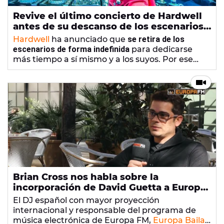
Revive el último concierto de Hardwell
antes de su descanso de los escenarios,
¡y recuerda que cada sábado te espera
Hardwell
ha anunciado que
se retira de los
en Europa Baila!
escenarios de forma indefinida
para dedicarse
más tiempo a sí mismo y a los suyos. Por ese
motivo ha sido tan importante
su último
conciert
o en el Ziggo Dome en Ámsterdam,
donde estuvo acompañado de la prestigiosa
Metropole Orkest
. ¡Ya puedes verlo completo!
Brian Cross nos habla sobre la
incorporación de David Guetta a Europa
FM
El DJ español con mayor proyección
internacional y responsable del programa de
música electrónica de Europa FM,
Europa Baila
,