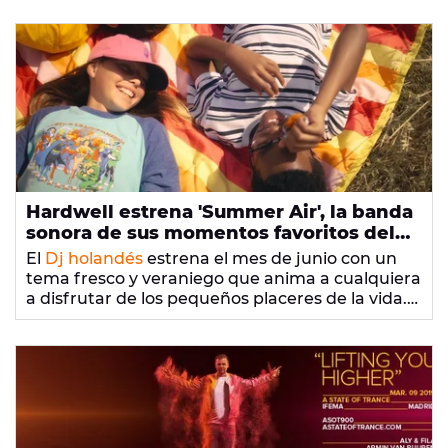
FM! Cada fin de semana te esperamos en
Europa FM para ofrecerte la mejor música
electrónica, de la mano de los mejores DJs del
mundo.
¡No faltes!
Hardwell estrena 'Summer Air', la banda
sonora de sus momentos favoritos del
verano
El
Dj holandés
estrena el mes de junio con un
tema fresco y veraniego que anima a cualquiera
a disfrutar de los pequeños placeres de la vida.
¡Así suena 'Summer Air'!