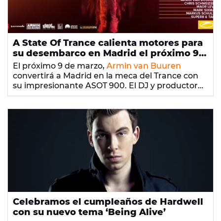
A State Of Trance calienta motores para
su desembarco en Madrid el próximo 9
de marzo
El próximo 9 de marzo,
Armin van Buuren
convertirá a Madrid en la meca del Trance con
su impresionante ASOT 900. El DJ y productor
aterriza de nuevo en la capital española para
👉
Gana entradas para el espectáculo de Armin
presentarnos por primera vez su espectáculo
Van Buuren en Madrid
ASOT
, que tendrá lugar en IFEMA y en el que
disfrutaremos de las sesiones de
Aly & Fila
,
Chris
Schweizer
,
Maor Levi
,
Mark Sixma
,
Markus Schulz
y
Super8 & Tab
.
Celebramos el cumpleaños de Hardwell
con su nuevo tema ‘Being Alive’