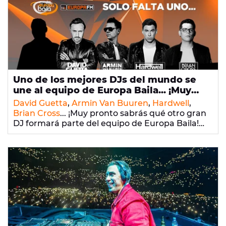
semana tienes una cita en Europa Baila, el
proyecto de electrónica liderado por Brian
Cross.
¡Apunta las horas de las sesiones!
Uno de los mejores DJs del mundo se
une al equipo de Europa Baila... ¡Muy
pronto en Europa FM!
David Guetta
,
Armin Van Buuren
,
Hardwell
,
Brian Cross
... ¡Muy pronto sabrás qué otro gran
DJ formará parte del equipo de Europa Baila!
Frank Blanco
ya lo sabe, ¡y el
lunes 26
lo
anunciará en Te La Vas A Ganar! ¿Adivinas ya de
quién se trata? Cuando lo descubras, ¡te
quedarás noqueado!