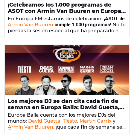
¡Celebramos los 1.000 programas de
ASOT con Armin Van Buuren en Europa
Baila!
En Europa FM estamos de celebración:
¡ASOT de
Armin Van Buuren
cumple 1.000 programas!
No te
pierdas la sesión especial que ha preparado el
productor neerlandés para la ocasión, que
🔴
Escucha en directo Europa FM
emitiremos en directo esta noche
de 2h a 4h en
Europa Baila
.
Los mejores DJ se dan cita cada fin de
semana en Europa Baila: David Guetta,
Tiësto, Martin Garrix, Armin Van Buuren
Europa Baila cuenta con los mejores DJs del
y Brian Cross
mundo:
David Guetta
,
Tiësto
,
Martin Garrix
y
Armin Van Buuren
, ¡que cada fin de semana se
dan cita de la mano de
👇 ¡Apunta las horas de las sesiones! 👇
Brian Cross
en Europa