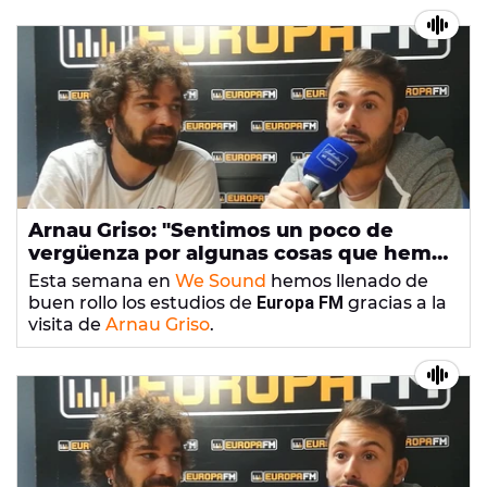
single
One More River
.
Arnau Griso: "Sentimos un poco de
vergüenza por algunas cosas que hemos
hecho"
Esta semana en
We Sound
hemos llenado de
buen rollo los estudios de
Europa FM
gracias a la
visita de
Arnau Griso
.