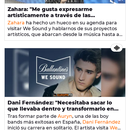
Zahara: "Me gusta expresarme
artísticamente a través de las
canciones"
Zahara
ha hecho un hueco en su agenda para
visitar We Sound y hablarnos de sus proyectos
artísticos, que abarcan desde la música hasta a
la escritura.
Dani Fernández: "Necesitaba sacar lo
que llevaba dentro y transformarlo en
canciones"
Tras formar parte de
Auryn
, una de las boy
bands más exitosas en España,
Dani Fernández
inició su carrera en solitario. El artista visita
We