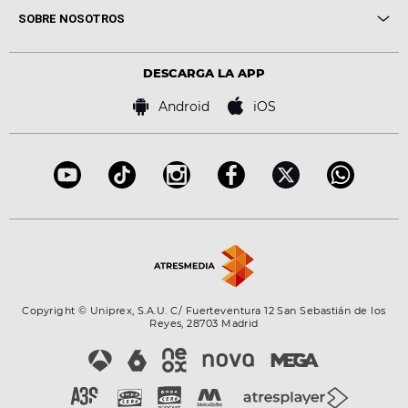
Me pones
Novedades
Cine y Televisión
SOBRE NOSOTROS
Locutores Europa FM
Estilo de vida
Política de privacidad
Virales
Advertencia legal
Tecnología
DESCARGA LA APP
Política de cookies
Famosos
Bases de concursos
Android
iOS
Accesibilidad
Configuración de la privacidad
Copyright © Uniprex, S.A.U. C/ Fuerteventura 12 San Sebastián de los
Reyes, 28703 Madrid