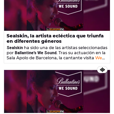
Sealskin, la artista ecléctica que triunfa
en diferentes géneros
Sealskin
ha sido una de las artistas seleccionadas
por
Ballantine’s We Sound
. Tras su actuación en la
Sala Apolo de Barcelona, la cantante visita
We
Sound
👉 Sealskin: "Lo más bonito es el feedback del
para hablarnos de sus proyectos
musicales.
público"