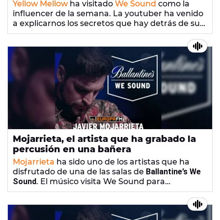
Yellow Mellow
ha visitado
We Sound
como la
influencer de la semana. La youtuber ha venido
a explicarnos los secretos que hay detrás de su
lanzamiento discográfico como
Melo Moreno
y su
single
One More River
.
Mojarrieta, el artista que ha grabado la
percusión en una bañera
Mojarrieta
ha sido uno de los artistas que ha
disfrutado de una de las salas de
Ballantine’s We
Sound
. El músico visita We Sound para
explicarnos su experiencia y también sus
próximos proyectos.