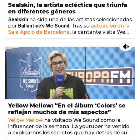
Sealskin, la artista ecléctica que triunfa
en diferentes géneros
Sealskin
ha sido una de las artistas seleccionadas
por
Ballantine’s We Sound
. Tras su
actuación en la
Sala Apolo de Barcelona
, la cantante visita We
Sound para hablarnos de sus proyectos
👉
Sealskin: "Lo más bonito es el feedback del
musicales.
público"
Yellow Mellow: “En el álbum ‘Colors’ se
reflejan muchos de mis aspectos”
Yellow Mellow
ha visitado We Sound como la
influencer de la semana. La youtuber ha venido
a explicarnos los secretos que hay detrás de su
lanzamiento discográfico como
Melo Moreno
y su