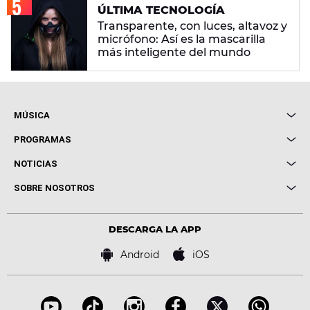
ÚLTIMA TECNOLOGÍA
Transparente, con luces, altavoz y
micrófono: Así es la mascarilla
más inteligente del mundo
MÚSICA
Local de Ensayo Europa FM
PROGRAMAS
Entrevistas
Cuerpos especiales
NOTICIAS
Conciertos
Me pones
Novedades
Cine y Televisión
SOBRE NOSOTROS
Locutores Europa FM
Estilo de vida
Política de privacidad
Virales
Advertencia legal
Tecnología
DESCARGA LA APP
Política de cookies
Famosos
Bases de concursos
Android
iOS
Accesibilidad
Configuración de la privacidad