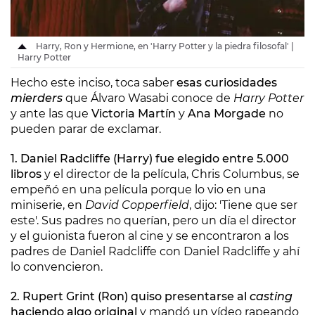
Harry, Ron y Hermione, en 'Harry Potter y la piedra filosofal' |
Harry Potter
Hecho este inciso, toca saber
esas curiosidades
mierders
que Álvaro Wasabi conoce de
Harry Potter
y ante las que
Victoria Martín
y
Ana Morgade
no
pueden parar de exclamar.
1. Daniel Radcliffe (Harry) fue elegido entre 5.000
libros
y el director de la película, Chris Columbus, se
empeñó en una película porque lo vio en una
miniserie, en
David Copperfield
, dijo: 'Tiene que ser
este'. Sus padres no querían, pero un día el director
y el guionista fueron al cine y se encontraron a los
padres de Daniel Radcliffe con Daniel Radcliffe y ahí
lo convencieron.
2. Rupert Grint (Ron) quiso presentarse al
casting
haciendo algo original
y mandó un vídeo rapeando