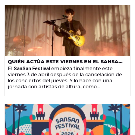
QUIÉN ACTÚA ESTE VIERNES EN EL SANSAN
FESTIVAL: ARTISTAS Y HORARIOS
El
SanSan Festival
empieza finalmente este
viernes 3 de abril después de la cancelación de
los conciertos del jueves. Y lo hace con una
jornada con artistas de altura, como
Guitarricadelafuente, Rigoberta Bandini y La
Casa Azul. Te contamos todo sobre los horarios
y el reparto de escenarios.