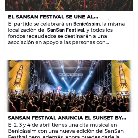
EL SANSAN FESTIVAL SE UNE AL
VILLARREAL CF EN UN PARTIDO BENÉFICO
El partido se celebrará en
Benicàssim
, la misma
MUY ESPECIAL
localización del
SanSan Festival
, y todos los
fondos recaudados se destinarán a una
asociación en apoyo a las personas con
discapacidad. Este año
Europa FM
será además
radio oficial del festival que durará del 2 al 4 de
abril.
SANSAN FESTIVAL ANUNCIA EL SUNSET BY
SANSAN, SU FIESTA DE INAUGURACIÓN CON
El 2, 3 y 4 de abril tienes una cita musical en
ALIZZZ Y DRAMA
Benicàssim con una nueva edición del SanSan
Festival pero, además, ahora puedes darle la