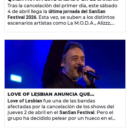
FESTIVAL: ARTISTAS Y HORARIOS
Tras la cancelación del primer día, este sábado
4 de abril llega la
última jornada del SanSan
Festival 2026
. Esta vez, se suben a los distintos
escenarios artistas como La M.O.D.A., Alizzz,
Samuraï o Biznaga. ¡Descubre el cartel
completo del sábado!
LOVE OF LESBIAN ANUNCIA QUE
APARECERÁ POR SORPRESA EN EL SANSAN
Love of Lesbian
fue una de las bandas
FESTIVAL DESPUÉS DE LA CANCELACIÓN DE
afectadas por la cancelación de los shows del
SU CONCIERTO
jueves 2 de abril en el
SanSan Festival
. Pero el
grupo ha decidido pelear por un hueco en el
festival de Benicàssim los próximos días.