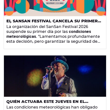
EL SANSAN FESTIVAL CANCELA SU PRIMER
DÍA "ANTE LA PREVISIÓN DE INTENSAS
La organización del SanSan Festival 2026
RACHAS DE VIENTO"
suspende su primer día por las
condiciones
meteorológicas
. "Lamentamos profundamente
esta decisión, pero garantizar la seguridad de
público, artistas y trabajadores del festival es
nuestra prioridad absoluta", informa.
QUIÉN ACTUABA ESTE JUEVES EN EL
SANSAN FESTIVAL: ARTISTAS Y HORARIOS
Las condiciones meteorológicas han obligado