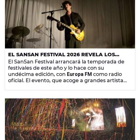
como radio oficial.
EL SANSAN FESTIVAL 2026 REVELA LOS
HORARIOS OFICIALES A MENOS DE UN MES
El SanSan Festival arrancará la temporada de
DE SU INICIO
festivales de este año y lo hace con su
undécima edición, con
Europa FM
como radio
oficial. El evento, que acoge a grandes artistas
como
Rigoberta Bandini
,
Guitarricadelafuente
o
Love of Lesbian
, acaba de publicar los horarios
de actuación en cada escenario.