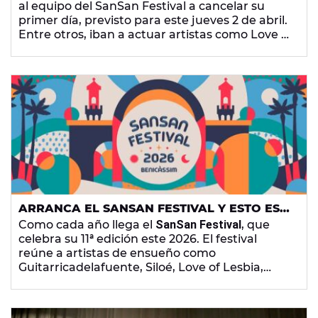
al equipo del SanSan Festival a cancelar su
primer día, previsto para este jueves 2 de abril.
Entre otros, iban a actuar artistas como Love of
Lesbian, Siloé o Rufus T. Firefly.
ARRANCA EL SANSAN FESTIVAL Y ESTO ES
TODO LO QUE DEBES SABER PARA
Como cada año llega el
SanSan Festival
, que
DISFRUTARLO AL MÁXIMO
celebra su 11ª edición este 2026. El festival
reúne a artistas de ensueño como
Guitarricadelafuente, Siloé, Love of Lesbia,
Rigoberta Bandini... Pero te contamos todo lo
que tienes que tener en cuenta para pasarlo
en grande en esta cita musical con Europa FM