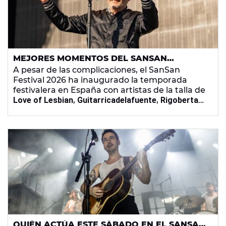
MEJORES MOMENTOS DEL SANSAN
FESTIVAL 2026: DE LOVE OF LESBIAN A LA
A pesar de las complicaciones, el SanSan
SENSUALIDAD DE GUITARRICADELAFUENTE
Festival 2026 ha inaugurado la temporada
festivalera en España con artistas de la talla de
Love of Lesbian
,
Guitarricadelafuente
,
Rigoberta
Bandini
,
Samuraï
o
La M.O.D.A.
QUIÉN ACTÚA ESTE SÁBADO EN EL SANSAN