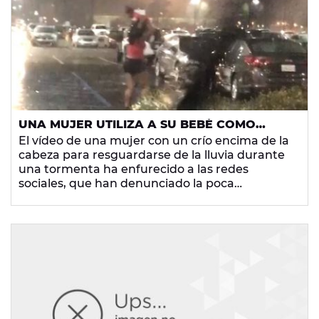
temporal de viento y lluvia.
UNA MUJER UTILIZA A SU BEBÉ COMO
PARAGUAS DURANTE UNA TORMENTA Y
El vídeo de una mujer con un crío encima de la
LAS REDES SE INDIGNAN
cabeza para resguardarse de la lluvia durante
una tormenta ha enfurecido a las redes
sociales, que han denunciado la poca
sensibilidad de la joven.