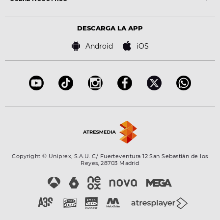
Locutores Europa FM
Estilo de vida
Política de privacidad
Virales
Advertencia legal
Tecnología
DESCARGA LA APP
Política de cookies
Famosos
Bases de concursos
Android
iOS
Accesibilidad
Configuración de la privacidad
Copyright © Uniprex, S.A.U. C/ Fuerteventura 12 San Sebastián de los
Reyes, 28703 Madrid