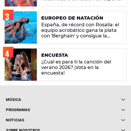
EUROPEO DE NATACIÓN
España, de récord con Rosalía: el
equipo acrobático gana la plata
con 'Berghain' y consigue la
mayor nota de impresión artística
ENCUESTA
¿Cuál es para ti la canción del
verano 2026? ¡Vota en la
encuesta!
MÚSICA
Local de Ensayo Europa FM
PROGRAMAS
Entrevistas
Cuerpos especiales
NOTICIAS
Conciertos
Me pones
Novedades
Cine y Televisión
SOBRE NOSOTROS