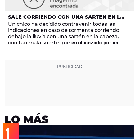
SALE CORRIENDO CON UNA SARTÉN EN LA
CABEZA DURANTE UNA TORMENTA Y LE
Un chico ha decidido contravenir todas las
CAE UN RAYO ENCIMA
indicaciones en caso de tormenta corriendo
debajo la lluvia con una sartén en la cabeza,
con tan mala suerte que
es alcanzado por un
rayo
. Pese a lo aparatoso que se ve en el vídeo,
el chico
ha sobrevivido
a la descarga eléctrica.
LO MÁS