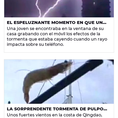
EL ESPELUZNANTE MOMENTO EN QUE UN
RAYO IMPACTA CONTRA UNA JOVEN QUE
Una joven se encontraba en la ventana de su
GRABABA UNA TORMENTA
casa grabando con el móvil los efectos de la
tormenta que estaba cayendo cuando un rayo
impacta sobre su teléfono.
LA SORPRENDENTE TORMENTA DE PULPOS,
ESTRELLAS DE MAR Y LANGOSTINOS EN
Unos fuertes vientos en la costa de Qingdao,
UNA CIUDAD CHINA