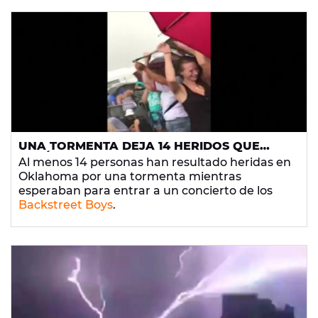
UNA TORMENTA DEJA 14 HERIDOS QUE
HACÍAN COLA PARA UN CONCIERTO DE LOS
Al menos 14 personas han resultado heridas en
BACKSTREET BOYS
Oklahoma por una tormenta mientras
esperaban para entrar a un concierto de los
Backstreet Boys
.