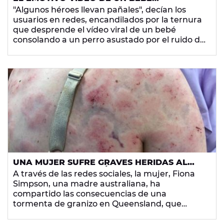
CONSOLANDO A UN PERRO ASUSTADO POR
"Algunos héroes llevan pañales", decían los
LOS TRUENOS
usuarios en redes, encandilados por la ternura
que desprende el vídeo viral de un bebé
consolando a un perro asustado por el ruido de
la tormenta.
UNA MUJER SUFRE GRAVES HERIDAS AL
PROTEGER A SU BEBÉ DE UNA TORMENTA
A través de las redes sociales, la mujer, Fiona
DE GRANIZO
Simpson, una madre australiana, ha
compartido las consecuencias de una
tormenta de granizo en Queensland, que
además de romper las ventanas de su coche, le
provocó moratones en su cuerpo.