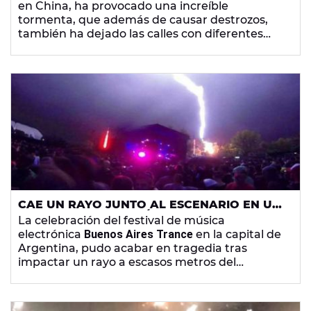
en China, ha provocado una increíble
tormenta, que además de causar destrozos,
también ha dejado las calles con diferentes
animales marinos, como pulpos, langostinos o
estrellas de mar.
CAE UN RAYO JUNTO AL ESCENARIO EN UN
FESTIVAL DE ELECTRÓNICA
La celebración del festival de música
electrónica
Buenos Aires Trance
en la capital de
Argentina, pudo acabar en tragedia tras
impactar un rayo a escasos metros del
escenario principal durante una actuación,
provocando el derrumbe de una parte del
mismo y otros desperfectos, en medio de un