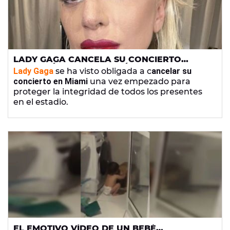
LADY GAGA CANCELA SU CONCIERTO
ENTRE LÁGRIMAS: "LO MÁS IMPORTANTE
Lady Gaga
se ha visto obligada a c
ancelar su
PARA MÍ ES LA VIDA"
concierto en Miami
una vez empezado para
proteger la integridad de todos los presentes
en el estadio.
EL EMOTIVO VÍDEO DE UN BEBÉ