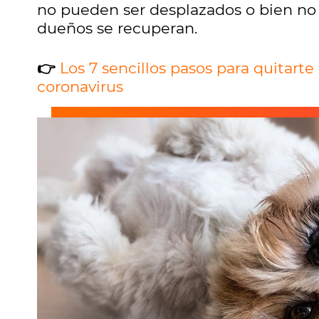
no pueden ser desplazados o bien no t
dueños se recuperan.
👉
Los 7 sencillos pasos para quitart
coronavirus