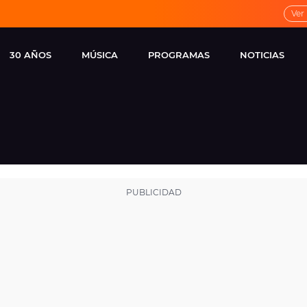
Ver
30 AÑOS
MÚSICA
PROGRAMAS
NOTICIAS
LOCAL DE ENSAYO
CUERPOS
FAMOSOS
EUROPA FM
ESPECIALES
CINE Y TEL
ESTRENOS
ME PONES
VIRALES
CONCIERTOS
LOCUTORES EUROPA
FM
ESTILO DE 
NOVEDADES
MUSICALES
ENTREVISTAS
REMEMBER EUROPA
FM