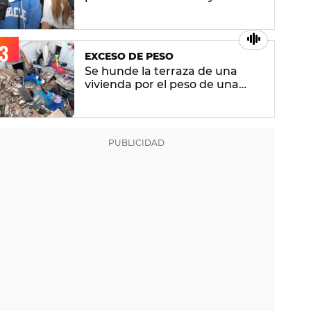
"Estuve planeando cómo iba a
conseguir que quisiera casarse
conmigo"
EXCESO DE PESO
Se hunde la terraza de una
vivienda por el peso de una
piscina hinchable