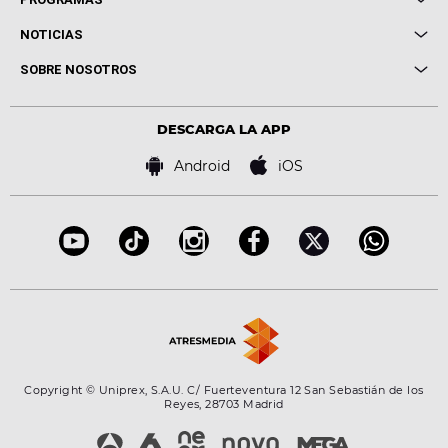
Entrevistas
Cuerpos especiales
NOTICIAS
Conciertos
Me pones
Novedades
Cine y Televisión
SOBRE NOSOTROS
Locutores Europa FM
Estilo de vida
Política de privacidad
Virales
Advertencia legal
Tecnología
DESCARGA LA APP
Política de cookies
Famosos
Bases de concursos
Android
iOS
Accesibilidad
Configuración de la privacidad
Copyright © Uniprex, S.A.U. C/ Fuerteventura 12 San Sebastián de los
Reyes, 28703 Madrid