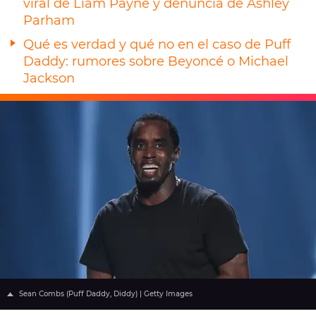
viral de Liam Payne y denuncia de Ashley
Parham
Qué es verdad y qué no en el caso de Puff
Daddy: rumores sobre Beyoncé o Michael
Jackson
Sean Combs (Puff Daddy, Diddy) | Getty Images