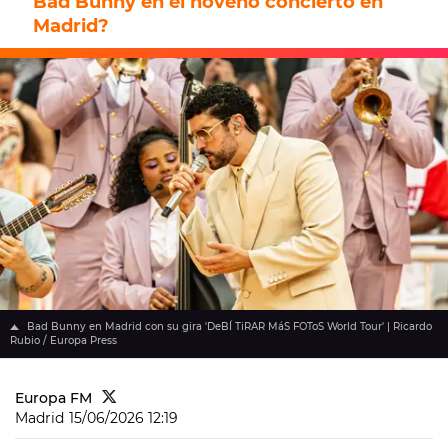
Bad Bunny en el noveno concierto en
Madrid?
Bad Bunny en Madrid con su gira 'DeBÍ TiRAR MáS FOToS World Tour' | Ricardo
Rubio / Europa Press
Europa FM
Madrid
15/06/2026 12:19