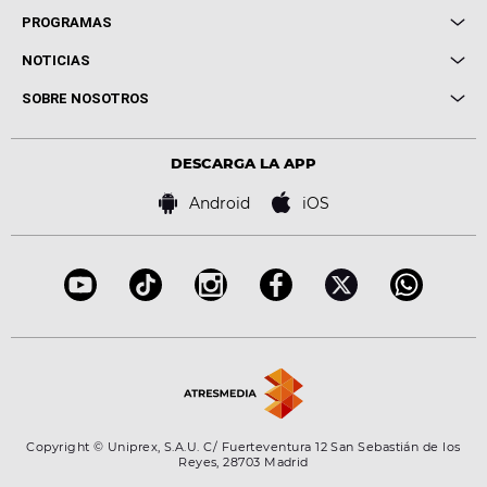
Local de Ensayo Europa FM
PROGRAMAS
Entrevistas
Cuerpos especiales
NOTICIAS
Conciertos
Me pones
Novedades
Cine y Televisión
SOBRE NOSOTROS
Locutores Europa FM
Estilo de vida
Política de privacidad
Virales
Advertencia legal
Tecnología
DESCARGA LA APP
Política de cookies
Famosos
Bases de concursos
Android
iOS
Accesibilidad
Configuración de la privacidad
Copyright © Uniprex, S.A.U. C/ Fuerteventura 12 San Sebastián de los
Reyes, 28703 Madrid