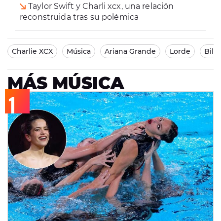
Taylor Swift y Charli xcx, una relación
reconstruida tras su polémica
Charlie XCX
Música
Ariana Grande
Lorde
Billi
MÁS MÚSICA