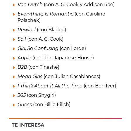
Von Dutch
(con A. G. Cook y Addison Rae)
Everything Is Romantic
(con Caroline
Polachek)
Rewind
(con Bladee)
So I
(con A. G. Cook)
Girl, So Confusing
(con Lorde)
Apple
(con The Japanese House)
B2B
(con Tinashe)
Mean Girls
(con Julian Casablancas)
I Think About It All the Time
(con Bon Iver)
365
(con Shygirl)
Guess
(con Billie Eilish)
TE INTERESA