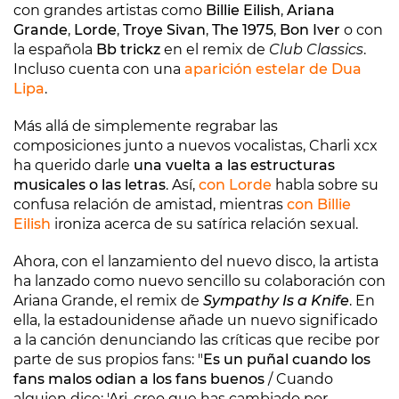
con grandes artistas como
Billie Eilish
,
Ariana
Grande
,
Lorde
,
Troye Sivan
,
The 1975
,
Bon Iver
o con
la española
Bb trickz
en el remix de
Club Classics
.
Incluso cuenta con una
aparición estelar de
Dua
Lipa
.
Más allá de simplemente regrabar las
composiciones junto a nuevos vocalistas, Charli xcx
ha querido darle
una vuelta a las estructuras
musicales o las letras
. Así,
con Lorde
habla sobre su
confusa relación de amistad, mientras
con Billie
Eilish
ironiza acerca de su satírica relación sexual.
Ahora, con el lanzamiento del nuevo disco, la artista
ha lanzado como nuevo sencillo su colaboración con
Ariana Grande, el remix de
Sympathy Is a Knife
. En
ella, la estadounidense añade un nuevo significado
a la canción denunciando las críticas que recibe por
parte de sus propios fans: "
Es un puñal cuando los
fans malos odian a los fans buenos
/ Cuando
alguien dice: 'Ari, creo que has cambiado por