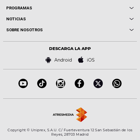
Local de Ensayo Europa FM
PROGRAMAS
Entrevistas
Cuerpos especiales
NOTICIAS
Conciertos
Me pones
Novedades
Cine y Televisión
SOBRE NOSOTROS
Locutores Europa FM
Estilo de vida
Política de privacidad
Virales
Advertencia legal
Tecnología
DESCARGA LA APP
Política de cookies
Famosos
Bases de concursos
Android
iOS
Accesibilidad
Configuración de la privacidad
Copyright © Uniprex, S.A.U. C/ Fuerteventura 12 San Sebastián de los
Reyes, 28703 Madrid