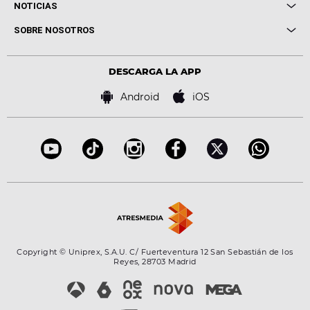
Cuerpos especiales
NOTICIAS
Conciertos
Me pones
Novedades
Cine y Televisión
SOBRE NOSOTROS
Locutores Europa FM
Estilo de vida
Política de privacidad
Virales
Advertencia legal
Tecnología
DESCARGA LA APP
Política de cookies
Famosos
Bases de concursos
Android
iOS
Accesibilidad
Configuración de la privacidad
Copyright © Uniprex, S.A.U. C/ Fuerteventura 12 San Sebastián de los
Reyes, 28703 Madrid