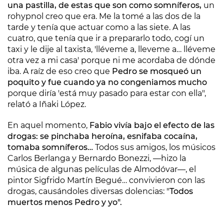
una pastilla, de estas que son como somníferos,
un
rohypnol creo que era. Me la tomé a las dos de la
tarde y tenía que actuar como a las siete. A las
cuatro, que tenía que ir a prepararlo todo, cogí un
taxi y le dije al taxista, 'lléveme a, lleveme a… lléveme
otra vez a mi casa' porque ni me acordaba de dónde
iba. A raíz de eso creo que
Pedro se mosqueó un
poquito y fue cuando ya no congeniamos mucho
porque diría 'está muy pasado para estar con ella",
relató a Iñaki López.
En aquel momento,
Fabio vivía bajo el efecto de las
drogas: se pinchaba heroína, esnifaba cocaína,
tomaba somníferos…
Todos sus amigos, los músicos
Carlos Berlanga y Bernardo Bonezzi, —hizo la
música de algunas películas de Almodóvar—, el
pintor Sigfrido Martín Begué… convivieron con las
drogas, causándoles diversas dolencias: "
Todos
muertos menos Pedro y yo".