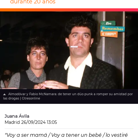
durante 20 años
Almodóvar y Fabio McNamara: de tener un dúo punk a romper su amistad por
las drogas | Gtresonline
Juana Ávila
Madrid
26/09/2024 13:05
"Voy a ser mamá / Voy a tener un bebé / lo vestiré