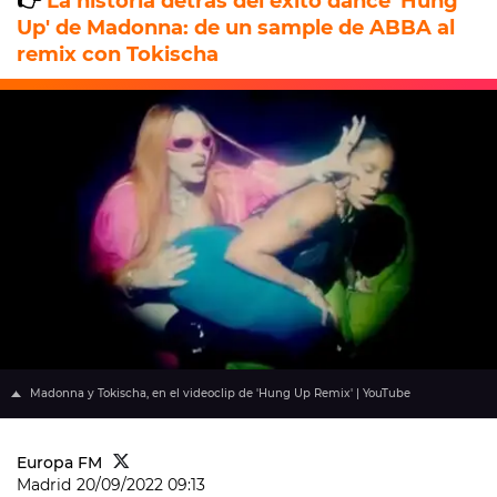
👉
La historia detrás del éxito dance 'Hung
Up' de Madonna: de un sample de ABBA al
remix con Tokischa
Madonna y Tokischa, en el videoclip de 'Hung Up Remix' | YouTube
Europa FM
Madrid
20/09/2022 09:13