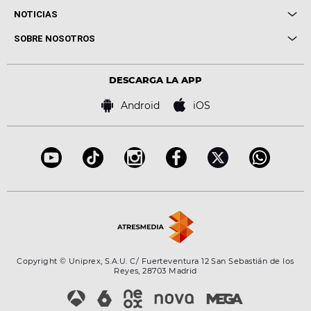
Entrevistas
Cuerpos especiales
NOTICIAS
Conciertos
Me pones
Novedades
Cine y Televisión
SOBRE NOSOTROS
Locutores Europa FM
Estilo de vida
Política de privacidad
Virales
Advertencia legal
Tecnología
DESCARGA LA APP
Política de cookies
Famosos
Bases de concursos
Android
iOS
Accesibilidad
Configuración de la privacidad
Copyright © Uniprex, S.A.U. C/ Fuerteventura 12 San Sebastián de los
Reyes, 28703 Madrid