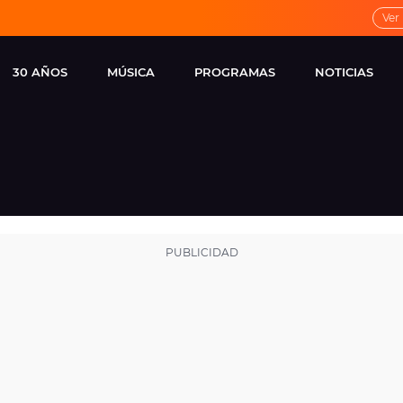
Ver
30 AÑOS
MÚSICA
PROGRAMAS
NOTICIAS
LOCAL DE ENSAYO
CUERPOS
FAMOSOS
EUROPA FM
ESPECIALES
CINE Y TEL
ESTRENOS
ME PONES
VIRALES
CONCIERTOS
LOCUTORES EUROPA
FM
ESTILO DE 
NOVEDADES
MUSICALES
ENTREVISTAS
REMEMBER EUROPA
FM