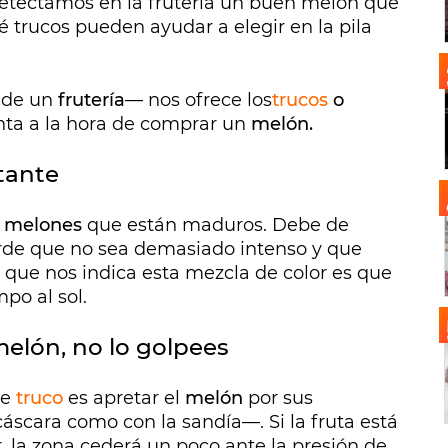
detectamos en la frutería un buen melón que
 trucos pueden ayudar a elegir en la pila
o de un
frutería
— nos ofrece los
trucos
o
ta a la hora de comprar un
melón.
tante
s
melones
que están maduros. Debe de
erde que no sea demasiado intenso y que
o que nos indica esta mezcla de color es que
mpo al sol.
melón, no lo golpees
te
truco
es apretar el
melón
por sus
scara como con la sandía—. Si la fruta está
la zona cederá un poco ante la presión de