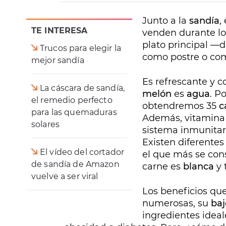
Junto a la
sandía
, 
TE INTERESA
venden durante l
plato principal —
Trucos para elegir la
como postre o com
mejor sandía
Es refrescante y 
La cáscara de sandía,
melón
es
agua
. P
el remedio perfecto
obtendremos 35
c
para las quemaduras
Además, vitamin
solares
sistema inmunita
Existen diferente
El vídeo del cortador
el que más se co
de sandía de Amazon
carne es
blanca
y 
vuelve a ser viral
Los beneficios que
numerosas, su
baj
ingredientes ideal