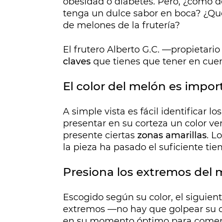
obesidad o diabetes. Pero, ¿cómo 
tenga un dulce sabor en boca? ¿Qué
de melones de la frutería?
El frutero Alberto G.C. —propietari
claves
que tienes que tener en cuen
El color del melón es impor
A simple vista es fácil identificar lo
presentar en su corteza un color v
presente ciertas
zonas amarillas
. L
la pieza ha pasado el suficiente tie
Presiona los extremos del 
Escogido según su color, el siguien
extremos —no hay que golpear su cá
en su momento óptimo para comer, 