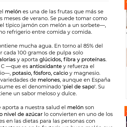
el
melón
es una de las frutas que más se
os meses de verano. Se puede tomar como
del típico jamón con melón a un sorbete—,
o refrigerio entre comida y comida.
contiene mucha agua. En torno al 85% del
or cada 100 gramos de pulpa solo
alorías
y aporta
glúcidos, fibra y proteínas
.
a C —que es
antioxidante
y refuerza el
rio—,
potasio, fósforo, calcio
y magnesio.
s variedades de
melones
, aunque en España
nsume es el denominado
'piel de sapo'
. Su
tiene un sabor meloso y dulce.
 aporta a nuestra salud el
melón
son
o nivel de azúcar
lo convierten en uno de los
es en las dietas para las personas con