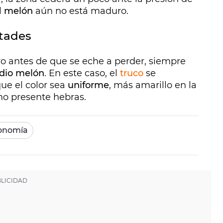
l
melón
aún no está maduro.
itades
o antes de que se eche a perder, siempre
dio melón
. En este caso, el
truco
se
que el color sea
uniforme
, más amarillo en la
o presente hebras.
onomía