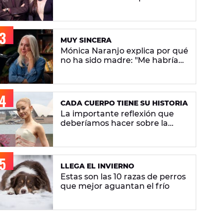
"Seguimos arrastrando el
estereotipo"
MUY SINCERA
Mónica Naranjo explica por qué
no ha sido madre: "Me habría
arrepentido de tener un hijo
sin pensar"
CADA CUERPO TIENE SU HISTORIA
La importante reflexión que
deberíamos hacer sobre la
pérdida de peso de Ariana
Grande
LLEGA EL INVIERNO
Estas son las 10 razas de perros
que mejor aguantan el frío