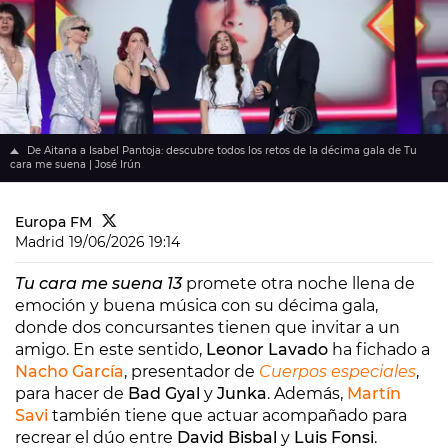
De Aitana a Isabel Pantoja: descubre todos los retos de la décima gala de Tu
cara me suena | José Irún
Europa FM
Madrid
19/06/2026 19:14
Tu cara me suena 13
promete otra noche llena de
emoción y buena música con su décima gala,
donde dos concursantes tienen que invitar a un
amigo. En este sentido,
Leonor Lavado
ha fichado a
Nacho García
, presentador de
Cuerpos especiales
,
para hacer de
Bad Gyal
y
Junka
. Además,
Martín
Savi
también tiene que actuar acompañado para
recrear el dúo entre
David Bisbal
y
Luis Fonsi
.