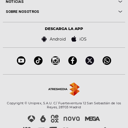
Cuerpos especiales
NOTICIAS
Conciertos
Me pones
Novedades
Cine y Televisión
SOBRE NOSOTROS
Locutores Europa FM
Estilo de vida
Política de privacidad
Virales
Advertencia legal
Tecnología
DESCARGA LA APP
Política de cookies
Famosos
Bases de concursos
Android
iOS
Accesibilidad
Configuración de la privacidad
Copyright © Uniprex, S.A.U. C/ Fuerteventura 12 San Sebastián de los
Reyes, 28703 Madrid