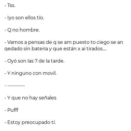
- Tss.
- Iyo son ellos tío.
- Q no hombre.
- Vamos a pensas de q se am puesto to ciego se an
qedado sin batería y que están x ai tirados....
- Oyó son las 7 de la tarde.
- Y ninguno con movil.
- ----------
- Y que no hay señales
- Pufff
- Estoy preocupado tí.