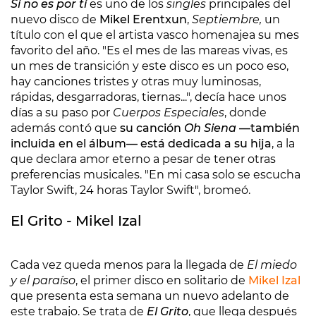
Si no es por ti
es uno de los
singles
principales del
nuevo disco de
Mikel Erentxun
,
Septiembre,
un
título con el que el artista vasco homenajea su mes
favorito del año. "Es el mes de las mareas vivas, es
un mes de transición y este disco es un poco eso,
hay canciones tristes y otras muy luminosas,
rápidas, desgarradoras, tiernas...", decía hace unos
días a su paso por
Cuerpos Especiales
, donde
además contó que
su canción
Oh Siena
—también
incluida en el álbum— está dedicada a su hija
, a la
que declara amor eterno a pesar de tener otras
preferencias musicales. "En mi casa solo se escucha
Taylor Swift, 24 horas Taylor Swift", bromeó.
El Grito - Mikel Izal
Cada vez queda menos para la llegada de
El miedo
y el paraíso
, el primer disco en solitario de
Mikel Izal
que presenta esta semana un nuevo adelanto de
este trabajo. Se trata de
El Grito
, que llega después