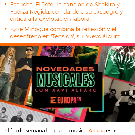
Escucha 'El Jefe', la canción de Shakira y
Fuerza Regida, con dardo a su exsuegro y
crítica a la explotación laboral
Kylie Minogue combina la reflexión y el
desenfreno en 'Tension', su nuevo álbum
Europa FM
Madrid
22/09/2023 11:47
El fin de semana llega con música.
Aitana
estrena