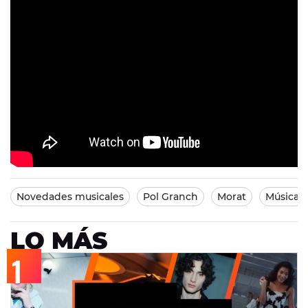
Novedades musicales
Pol Granch
Morat
Música
LO MÁS