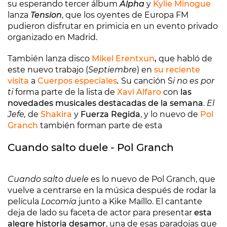
su esperando tercer álbum
Alpha
y
Kylie Minogue
lanza
Tension
, que los oyentes de Europa FM
pudieron disfrutar en primicia en un evento privado
organizado en Madrid.
También lanza disco
Mikel Erentxun
,
que habló de
este nuevo trabajo (
Septiembre
) en
su reciente
visita
a
Cuerpos especiales
.
Su canción S
i no es por
ti
forma parte de la lista de
Xavi Alfaro
con
las
novedades musicales destacadas de la semana
.
El
Jefe,
de
Shakira
y
Fuerza Regida
, y lo nuevo de
Pol
Granch
también forman parte de esta
Cuando salto duele - Pol Granch
Cuando salto duele
es lo nuevo de Pol Granch, que
vuelve a centrarse en la música después de rodar la
película
Locomía
junto a Kike Maíllo. El cantante
deja de lado su faceta de actor para presentar
esta
alegre historia desamor
, una de esas paradojas que