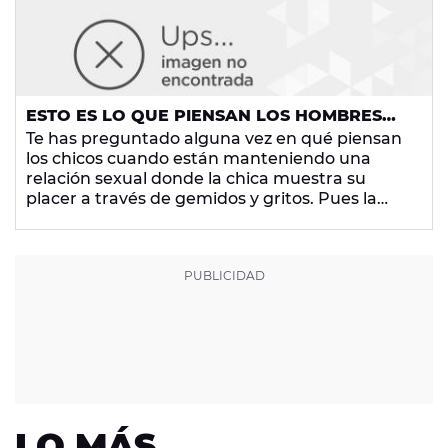
ESTO ES LO QUE PIENSAN LOS HOMBRES
CUANDO LAS MUJERES CHILLAN EN LA
Te has preguntado alguna vez en qué piensan
CAMA
los chicos cuando están manteniendo una
relación sexual donde la chica muestra su
placer a través de gemidos y gritos. Pues la
parecer, en muchas cosas pero lo más común
es que crean que lo están haciendo bien y que
su pareja está disfrutando mucho gracias a él.
LO MÁS