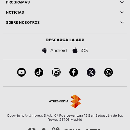
Local de Ensayo Europa FM
PROGRAMAS
Entrevistas
Cuerpos especiales
NOTICIAS
Conciertos
Me pones
Novedades
Cine y Televisión
SOBRE NOSOTROS
Locutores Europa FM
Estilo de vida
Política de privacidad
Virales
Advertencia legal
Tecnología
DESCARGA LA APP
Política de cookies
Famosos
Bases de concursos
Android
iOS
Accesibilidad
Configuración de la privacidad
Copyright © Uniprex, S.A.U. C/ Fuerteventura 12 San Sebastián de los
Reyes, 28703 Madrid