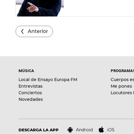
Keuchkerian fue cantante, bo
Anterior
MÚSICA
PROGRAMA
Local de Ensayo Europa FM
Cuerpos es
Entrevistas
Me pones
Conciertos
Locutores
Novedades
Android
iOS
DESCARGA LA APP