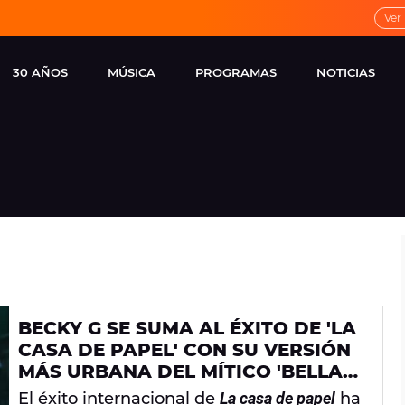
Ver
30 AÑOS
MÚSICA
PROGRAMAS
NOTICIAS
LOCAL DE ENSAYO
CUERPOS
FAMOSOS
EUROPA FM
ESPECIALES
CINE Y TEL
ESTRENOS
ME PONES
VIRALES
l
CONCIERTOS
LOCUTORES EUROPA
FM
ESTILO DE 
NOVEDADES
MUSICALES
BECKY G SE SUMA AL ÉXITO DE 'LA
ENTREVISTAS
CASA DE PAPEL' CON SU VERSIÓN
REMEMBER EUROPA
MÁS URBANA DEL MÍTICO 'BELLA
FM
CIAO'
El éxito internacional de
La casa de papel
ha