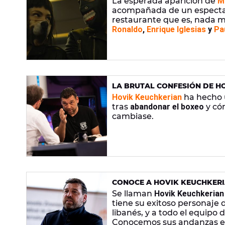
La esperada aparición de
M
acompañada de un espectac
restaurante que es, nada 
Ronaldo
,
Enrique Iglesias
y
Pa
historia.
LA BRUTAL CONFESIÓN DE HO
"TODO CAMBIÓ UN 6 DE MAY
Hovik Keuchkerian
ha hecho 
tras
abandonar el boxeo
y cóm
cambiase.
CONOCE A HOVIK KEUCHKERI
PROBLEMAS CON EL ALCOHOL Y
Se llaman
Hovik Keuchkerian
tiene su exitoso personaje
libanés, y a todo el equipo 
Conocemos sus andanzas en