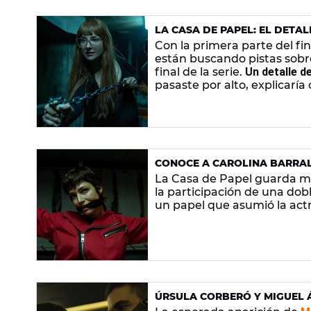
LA CASA DE PAPEL: EL DETA
TRAICIONARÁ A EL PROFESO
Con la primera parte del fi
están buscando pistas sobr
final de la serie.
Un detalle d
pasaste por alto, explicaría
CONOCE A CAROLINA BARRAL,
PAPEL'
La Casa de Papel guarda má
la participación de una dob
un papel que asumió la actri
ÚRSULA CORBERÓ Y MIGUEL 
RAFA NADAL, ENRIQUE IGLESI