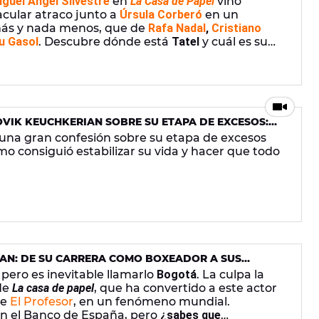
iguel Ángel Silvestre
en
La Casa de Papel
vino
ular atraco junto a
Úrsula Corberó
en un
más y nada menos, que de
Rafa Nadal
,
Cristiano
u Gasol
. Descubre dónde está
Tatel
y cuál es su
VIK KEUCHKERIAN SOBRE SU ETAPA DE EXCESOS:
O"
una gran confesión sobre su etapa de excesos
o consiguió estabilizar su vida y hacer que todo
AN: DE SU CARRERA COMO BOXEADOR A SUS
 EL ÉXITO EN 'LA CASA DE PAPEL'
pero es inevitable llamarlo
Bogotá
. La culpa la
 de
La casa de papel
, que ha convertido a este actor
de
El Profesor
, en un fenómeno mundial.
 el Banco de España, pero
¿sabes que