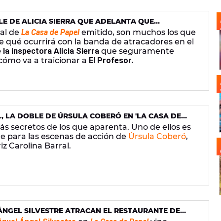
LLE DE ALICIA SIERRA QUE ADELANTA QUE
R
nal de
La Casa de Papel
emitido, son muchos los que
e qué ocurrirá con la banda de atracadores en el
e la inspectora
Alicia Sierra
que seguramente
 cómo va a traicionar a
El Profesor.
 LA DOBLE DE ÚRSULA COBERÓ EN 'LA CASA DE
s secretos de los que aparenta. Uno de ellos es
le para las escenas de acción de
Úrsula Coberó
,
z Carolina Barral.
ÁNGEL SILVESTRE ATRACAN EL RESTAURANTE DE
AS Y PAU GASOL EN 'LA CASA DE PAPEL'