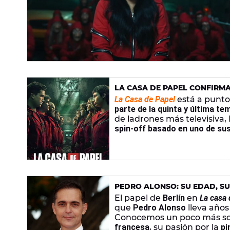
LA CASA DE PAPEL CONFIRMA
QUERIDOS
La Casa de Papel
está a punto 
parte de la quinta y última t
de ladrones más televisiva,
spin-off basado en uno de su
PEDRO ALONSO: SU EDAD, SU
PINTURA Y LA EXTRAÑA MANÍ
El papel de
Berlín
en
La casa 
que
Pedro Alonso
lleva año
Conocemos un poco más so
francesa
, su pasión por la
pi