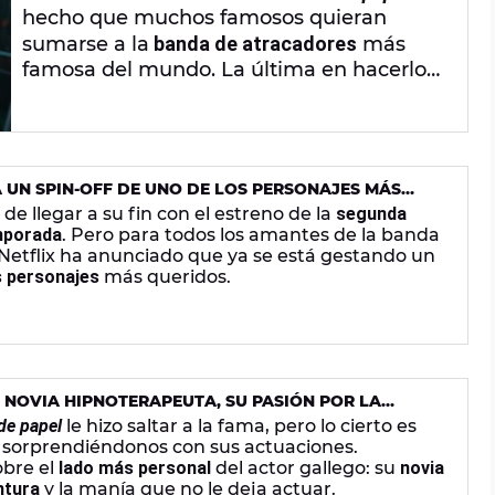
hecho que muchos famosos quieran
sumarse a la
banda de atracadores
más
famosa del mundo. La última en hacerlo
ha sido la cantante californiana
Becky G
,
que se ha atrevido con una
versión muy
urbana
del mítico
Bella Ciao
, el himno de la
resistencia antifascista italiana que la
 UN SPIN-OFF DE UNO DE LOS PERSONAJES MÁS
serie ha adoptado como tema propio.
de llegar a su fin con el estreno de la
segunda
emporada
. Pero para todos los amantes de la banda
 Netflix ha anunciado que ya se está gestando un
s personajes
más queridos.
 NOVIA HIPNOTERAPEUTA, SU PASIÓN POR LA
A QUE TIENE ANTES DE ACTUAR
de papel
le hizo saltar a la fama, pero lo cierto es
s sorprendiéndonos con sus actuaciones.
bre el
lado más personal
del actor gallego: su
novia
ntura
y la manía que no le deja actuar.