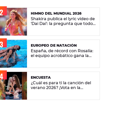
HIMNO DEL MUNDIAL 2026
Shakira publica el lyric video de
'Dai Dai': la pregunta que todos
se hacen sobre la versión en
español
EUROPEO DE NATACIÓN
España, de récord con Rosalía:
el equipo acrobático gana la
plata con 'Berghain' y consigue
la mayor nota de impresión
artística
ENCUESTA
¿Cuál es para ti la canción del
verano 2026? ¡Vota en la
encuesta!