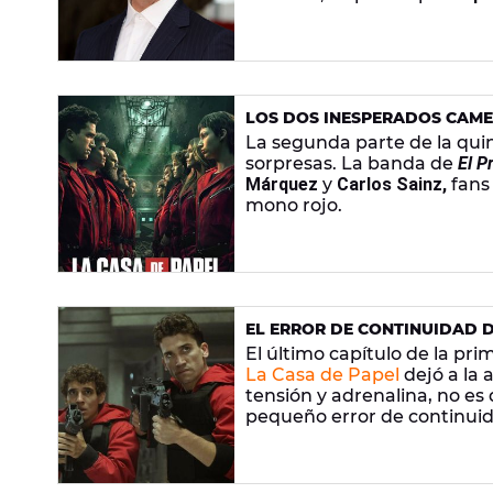
LOS DOS INESPERADOS CAMEO
CARLOS SAINZ
La segunda parte de la qu
sorpresas. La banda de
El P
Márquez
y
Carlos Sainz,
fans
mono rojo.
EL ERROR DE CONTINUIDAD D
QUE POCOS SE HAN DADO C
El último capítulo de la pr
La Casa de Papel
dejó a la 
tensión y adrenalina, no es
pequeño error de continui