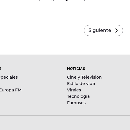
xeador y cómico antes que atracador?
Siguiente
S
NOTICIAS
peciales
Cine y Televisión
Estilo de vida
 Europa FM
Virales
Tecnología
Famosos