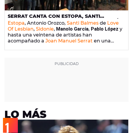
SERRAT CANTA CON ESTOPA, SANTI
BALMES, ANTONIO OROZCO Y MUCHOS MÁS
Estopa
, Antonio Orozco,
Santi Balmes
de
Love
POR LAS VÍCTIMAS DEL MEDITERRANEO
Of Lesbian
,
Sidonie
,
Manolo García
,
Pablo López
y
hasta una veintena de artistas han
acompañado a
Joan Manuel Serrat
en una
nueva versión de su icónico
Mediterráneo
. Este
nuevo tema forma parte de la campaña
solidaria de la fundación
Casa Nostra, Casa
Vostra
que organizará un concierto benéfico el
próximo 11 de febrero en el que actuarán
alrededor de 50 músicos para ayudar a los
refugiados.
LO MÁS