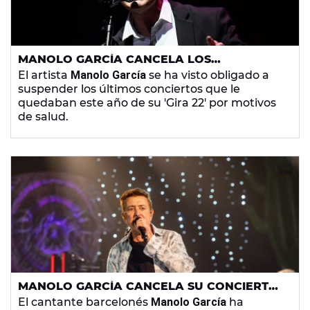
MANOLO GARCÍA CANCELA LOS
CONCIERTOS DE SU GIRA POR UNA
El artista
Manolo García
se ha visto obligado a
MIOCARDITIS AGUDA
suspender los últimos conciertos que le
quedaban este año de su 'Gira 22' por motivos
de salud.
MANOLO GARCÍA CANCELA SU CONCIERTO
EN SEVILLA POR UNA INSUFICIENCIA
El cantante barcelonés
Manolo García
ha
RESPIRATORIA