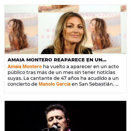
cancionero popular español.
AMAIA MONTERO REAPARECE EN UN
CONCIERTO DE MANOLO GARCÍA Y CANTA
Amaia Montero
ha vuelto a aparecer en un acto
'PÁJAROS DE BARRO'
público tras más de un mes sin tener noticias
suyas. La cantante de 47 años ha acudido a un
concierto de
Manolo García
en San Sebastián. Al
verla entre el público, el vocalista de
El Último de
la Fila
de se acercó a ella para cantar juntos
Pájaros de barro
.