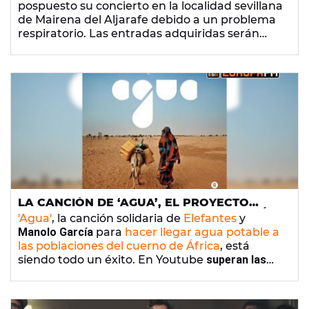
pospuesto su concierto en la localidad sevillana
de Mairena del Aljarafe debido a un problema
respiratorio. Las entradas adquiridas serán
validas para la nueva fecha asignada.
LA CANCIÓN DE ‘AGUA’, EL PROYECTO
SOLIDARIO ELEFANTES Y MANOLO GARCÍA
'Agua'
, la canción solidaria de
Elefantes
y
CON OXFAM INTERMON Y EUROPA FM,
Manolo García
para
hacer llegar agua potable a
TODO UN ÉXITO EN YOUTUBE
las poblaciones del cuerno de África
, está
siendo todo un éxito. En Youtube
superan las
880.000 visualizaciones,
lo que supone que ya se
han llevado 7 camiones cisterna, cerca de los 9
camiones que cumplían el reto al alcanzar el