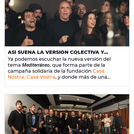
millón de reproducciones.
ASÍ SUENA LA VERSIÓN COLECTIVA Y
SOLIDARIA DE 'MEDITERRÁNEO' DE SERRAT
Ya podemos escuchar la nueva versión del
tema
Mediterráneo
, que forma parte de la
campaña solidaria de la fundación
Casa
Nostra, Casa Vostra
, y donde más de una
veintena de artistas acompañan a
Joan
Manuel Serrat
, entre ellos
Estopa
, Antonio
Orozco,
Santi Balmes
de
Love Of Lesbian
,
Sidonie
,
Manolo García
y
Pablo López
.