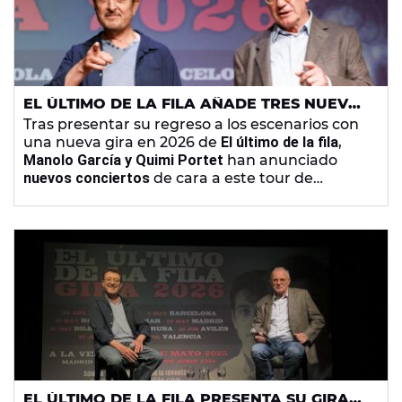
EL ÚLTIMO DE LA FILA AÑADE TRES NUEVAS
FECHAS EN BARCELONA, BILBAO Y
Tras presentar su regreso a los escenarios con
VALENCIA
una nueva gira en 2026 de
El último de la fila
,
Manolo García y Quimi Portet
han anunciado
nuevos conciertos
de cara a este tour de
reencuentro.
EL ÚLTIMO DE LA FILA PRESENTA SU GIRA