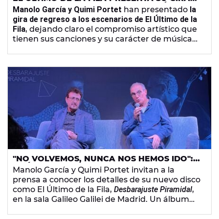
DE REGRESO REIVINDICANDO LA MÚSICA
Manolo García y Quimi Portet
han presentado
la
POPULAR
gira de regreso a los escenarios de El Último de la
Fila
, dejando claro el compromiso artístico que
tienen sus canciones y su carácter de música
popular incluso en el plano económico.
"NO VOLVEMOS, NUNCA NOS HEMOS IDO":
EL ÚLTIMO DE LA FILA PRESENTA SU NUEVO
Manolo García y Quimi Portet invitan a la
DISCO 'DESBARAJUSTE PIRAMIDAL'
prensa a conocer los detalles de su nuevo disco
como El Último de la Fila,
Desbarajuste Piramidal
,
en la sala Galileo Galilei de Madrid. Un álbum
que nace de la necesidad de reencontrarse
con unos temas que forman parte del