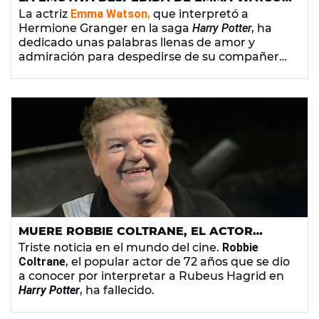
A ROBBIE COLTRANE TRAS SU MUERTE
La actriz
Emma Watson
,
que interpretó a
Hermione Granger en la saga
Harry Potter
, ha
dedicado unas palabras llenas de amor y
admiración para despedirse de su compañero
de reparto
Robbie Coltrane
tras su fallecimiento.
MUERE ROBBIE COLTRANE, EL ACTOR
CONOCIDO POR INTERPRETAR A RUBEUS
Triste noticia en el mundo del cine.
Robbie
HAGRID EN 'HARRY POTTER'
Coltrane
, el popular actor de 72 años que se dio
a conocer por interpretar a Rubeus Hagrid en
Harry Potter
, ha fallecido.