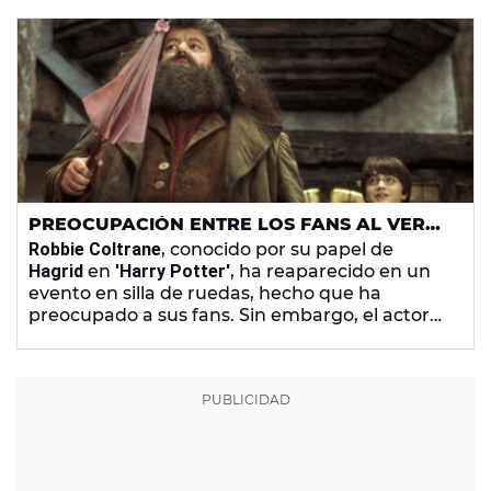
PREOCUPACIÓN ENTRE LOS FANS AL VER
EN SILLA DE RUEDAS A ROBBIE COLTRANE,
Robbie Coltrane
, conocido por su papel de
HAGRID DE 'HARRY POTTER'
Hagrid
en
'Harry Potter'
, ha reaparecido en un
evento en silla de ruedas, hecho que ha
preocupado a sus fans. Sin embargo, el actor
ha explicado que tiene dificultades para
caminar, ya que sufre osteoartritis y que está
esperando a una operación.