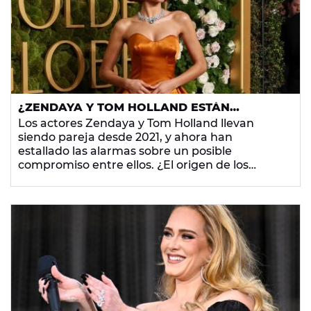
¿ZENDAYA Y TOM HOLLAND ESTÁN
COMPROMETIDOS? EL MISTERIOSO ANILLO
Los actores Zendaya y Tom Holland llevan
EN LOS GLOBOS DE ORO 2025
siendo pareja desde 2021, y ahora han
estallado las alarmas sobre un posible
compromiso entre ellos. ¿El origen de los
rumores? Un misterioso anillo que ha llevado la
intérprete durante la ceremonia de los Globos
de Oro 2025.