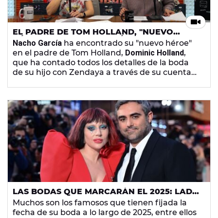
EL PADRE DE TOM HOLLAND, "NUEVO
HÉROE" DE NACHO GARCÍA POR CONTAR
Nacho García
ha encontrado su "nuevo héroe"
TODO SOBRE SU BODA CON ZENDAYA
en el padre de Tom Holland,
Dominic Holland
,
que ha contado todos los detalles de la boda
de su hijo con Zendaya a través de su cuenta
de Patreon, y por ello merece la
Carta a la
ciudadanía
de
Cuerpos especiales
.
LAS BODAS QUE MARCARÁN EL 2025: LADY
GAGA, SELENA GOMEZ, ZENDAYA Y OTROS
Muchos son los famosos que tienen fijada la
FAMOSOS QUE SE CASAN
fecha de su boda a lo largo de 2025, entre ellos