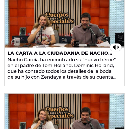
LA CARTA A LA CIUDADANÍA DE NACHO
GARCÍA A DOMINIC HOLLAND, PADRE DE
Nacho García ha encontrado su "nuevo héroe"
TOM HOLLAND
en el padre de Tom Holland, Dominic Holland,
que ha contado todos los detalles de la boda
de su hijo con Zendaya a través de su cuenta
de Patreon, y por ello merece la Carta a la
ciudadanía de Cuerpos especiales.