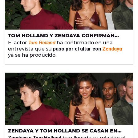
TOM HOLLAND Y ZENDAYA CONFIRMAN
QUE SE HAN CASADO
El actor
Tom Holland
ha confirmado en una
entrevista que su
paso por el altar con
Zendaya
ya se ha producido.
ZENDAYA Y TOM HOLLAND SE CASAN EN
SECRETO: TODOS LOS DETALLES QUE SE
Zendaya y Tom Holland
han llevado su relación al