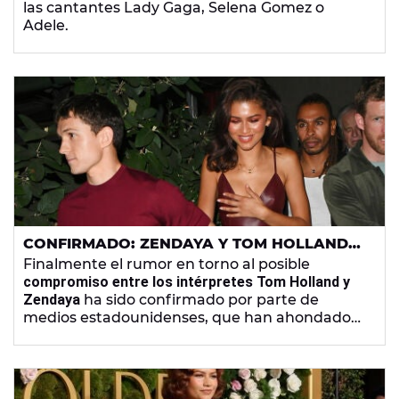
las cantantes Lady Gaga, Selena Gomez o
Adele.
CONFIRMADO: ZENDAYA Y TOM HOLLAND
SE CASAN
Finalmente el rumor en torno al posible
compromiso entre los intérpretes Tom Holland y
Zendaya
ha sido confirmado por parte de
medios estadounidenses, que han ahondado
en los detalles de la propuesta.