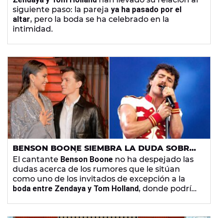
CONOCEN DE LA BODA
siguiente paso: la pareja
ya ha pasado por el
altar
, pero la boda se ha celebrado en la
intimidad.
BENSON BOONE SIEMBRA LA DUDA SOBRE
UNA ACTUACIÓN EN LA BODA DE TOM
El cantante
Benson Boone
no ha despejado las
HOLLAND Y ZENDAYA
dudas acerca de los rumores que le sitúan
como uno de los invitados de excepción a la
boda entre Zendaya y Tom Holland
, donde podría
llevar a cabo una actuación.