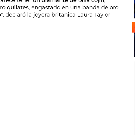
parece tener
un diamante de talla cojín
,
ro quilates
, engastado en una banda de oro
", declaró la joyera británica Laura Taylor