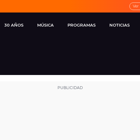
Ver
30 AÑOS
MÚSICA
PROGRAMAS
NOTICIAS
LOCAL DE ENSAYO
CUERPOS
FAMOSOS
EUROPA FM
ESPECIALES
CINE Y TEL
ESTRENOS
ME PONES
VIRALES
CONCIERTOS
LOCUTORES EUROPA
FM
ESTILO DE 
NOVEDADES
MUSICALES
ENTREVISTAS
REMEMBER EUROPA
FM