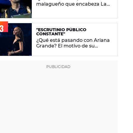
malagueño que encabeza La
Velada Del Año VI de Ibai
Llanos
"ESCRUTINIO PÚBLICO
CONSTANTE"
¿Qué está pasando con Ariana
Grande? El motivo de su
descanso del foco mediático