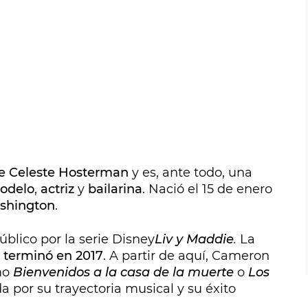
e Celeste Hosterman
y es, ante todo, una
odelo
,
actriz
y
bailarina
. Nació el 15 de enero
hington
.
blico por la serie Disney
Liv y Maddie
.
La
 terminó en 2017
. A partir de aquí, Cameron
mo
Bienvenidos a la casa de la muerte
o
Los
a por su trayectoria musical y su éxito