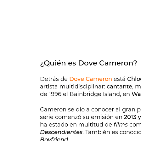
¿Quién es Dove Cameron?
Detrás de
Dove Cameron
está
Chlo
artista multidisciplinar:
cantante
,
m
de 1996 el Bainbridge Island, en
Was
Cameron se dio a conocer al gran pú
serie comenzó su emisión en
2013 y
ha estado en multitud de
films
co
Descendientes
. También es conocid
Boyfriend
.