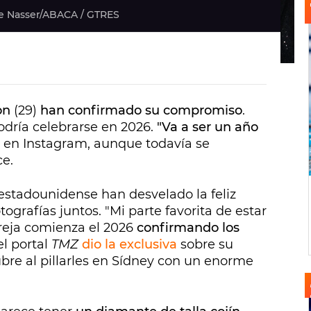
e Nasser/ABACA / GTRES
on
(29)
han confirmado su compromiso
.
odría celebrarse en 2026.
"Va a ser un año
o en Instagram, aunque todavía se
ce.
z estadounidense han desvelado la feliz
tografías juntos. "Mi parte favorita de estar
pareja comienza el 2026
confirmando los
el portal
TMZ
dio la exclusiva
sobre su
re al pillarles en Sídney con un enorme