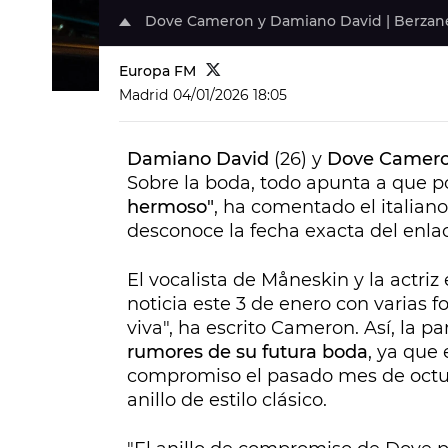
Dove Cameron y Damiano David | Berzan
Europa FM
Madrid
04/01/2026 18:05
Damiano David
(26) y
Dove Camer
Sobre la boda, todo apunta a que p
hermoso"
, ha comentado el italian
desconoce la fecha exacta del enla
El vocalista de Måneskin y la actri
noticia este 3 de enero con varias fo
viva", ha escrito Cameron. Así, la 
rumores de su futura boda
, ya que 
compromiso el pasado mes de octub
anillo de estilo clásico.