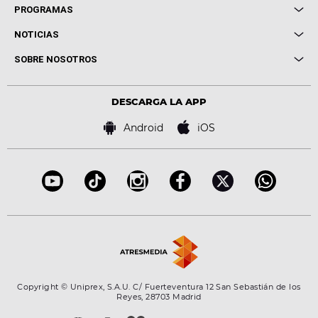
Local de Ensayo Europa FM
PROGRAMAS
Entrevistas
Cuerpos especiales
NOTICIAS
Conciertos
Me pones
Novedades
Cine y Televisión
SOBRE NOSOTROS
Locutores Europa FM
Estilo de vida
Política de privacidad
Virales
Advertencia legal
Tecnología
DESCARGA LA APP
Política de cookies
Famosos
Bases de concursos
Android
iOS
Accesibilidad
Configuración de la privacidad
Copyright © Uniprex, S.A.U. C/ Fuerteventura 12 San Sebastián de los
Reyes, 28703 Madrid