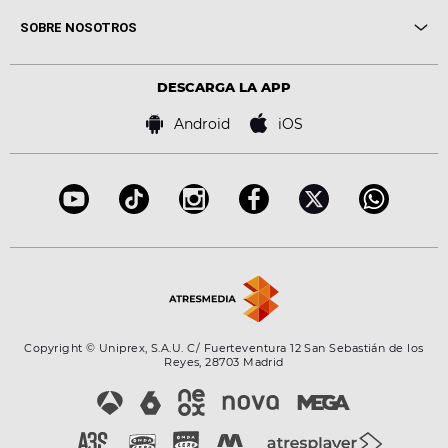
Me pones
Novedades
Cine y Televisión
SOBRE NOSOTROS
Locutores Europa FM
Estilo de vida
Política de privacidad
Virales
Advertencia legal
Tecnología
DESCARGA LA APP
Política de cookies
Famosos
Bases de concursos
Android
iOS
Accesibilidad
Configuración de la privacidad
Copyright © Uniprex, S.A.U. C/ Fuerteventura 12 San Sebastián de los
Reyes, 28703 Madrid