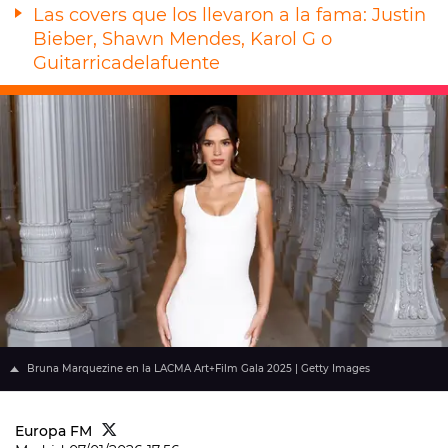
Las covers que los llevaron a la fama: Justin
Bieber, Shawn Mendes, Karol G o
Guitarricadelafuente
Bruna Marquezine en la LACMA Art+Film Gala 2025 | Getty Images
Europa FM