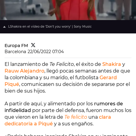
LShakira en el vídeo de 'Don't you worry' | Sony Music
Europa FM
Barcelona
22/06/2022 07:04
El lanzamiento de
Te Felicito
, el éxito de
Shakira
y
Rauw Alejandro
, llegó pocas semanas antes de que
la colombiana y su marido, el futbolista
Gerard
Piqué
, comunicasen su decisión de separarse por el
bien de sus hijos.
A partir de aquí, y alimentado por los
rumores de
infidelidad
por parte del defensa, fueron muchos los
que vieron en la letra de
Te felicito
una
clara
dedicatoria a Piqué
y a sus engaños.