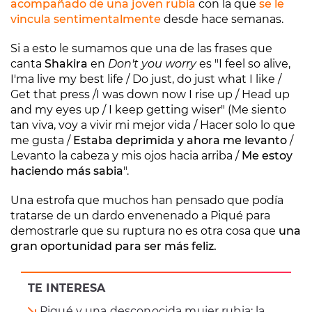
acompañado de una joven rubia
con la que
se le
vincula sentimentalmente
desde hace semanas.
Si a esto le sumamos que una de las frases que
canta
Shakira
en
Don't you worry
es "I feel so alive,
I'ma live my best life / Do just, do just what I like /
Get that press /I was down now I rise up / Head up
and my eyes up / I keep getting wiser" (Me siento
tan viva, voy a vivir mi mejor vida / Hacer solo lo que
me gusta /
Estaba deprimida y ahora me levanto
/
Levanto la cabeza y mis ojos hacia arriba /
Me estoy
haciendo más sabia
".
Una estrofa que muchos han pensado que podía
tratarse de un dardo envenenado a Piqué para
demostrarle que su ruptura no es otra cosa que
una
gran oportunidad para ser más feliz.
TE INTERESA
Piqué y una desconocida mujer rubia: la