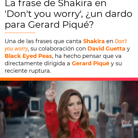
La frase de Shakira en
'Don't you worry', ¿un dardo
para Gerard Piqué?
Una de las frases que canta
Shakira
en
Don't
you worry
, su colaboración con
David Guetta
y
Black Eyed Peas
, ha hecho pensar que va
directamente dirigida a
Gerard Piqué
y su
reciente ruptura.