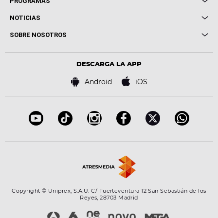
PROGRAMAS
Entrevistas
Cuerpos especiales
NOTICIAS
Conciertos
Me pones
Novedades
Cine y Televisión
SOBRE NOSOTROS
Locutores Europa FM
Estilo de vida
Política de privacidad
Virales
Advertencia legal
Tecnología
DESCARGA LA APP
Política de cookies
Famosos
Bases de concursos
Android
iOS
Accesibilidad
Configuración de la privacidad
Copyright © Uniprex, S.A.U. C/ Fuerteventura 12 San Sebastián de los
Reyes, 28703 Madrid